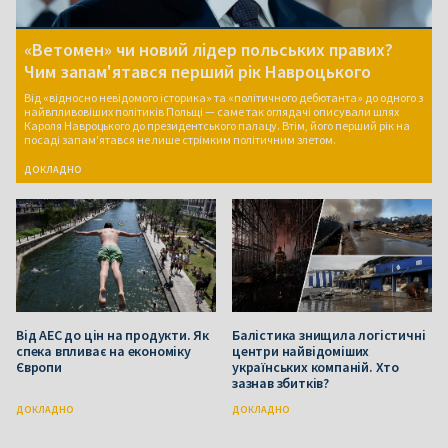
«Ветомен» чи новий лідер польських правих?
Чим запам'ятався перший рік Навроцького
Від «відносно невідомого історика» та «політичного дебютанта» до одного з
найвпливовіших політиків Польщі — саме так оглядачі описували шлях
Кароля Навроцького до президентського палацу. Втім, його перший рік на
посаді запам'ятався не лише стрімким політичним злетом.
ДОКЛАДНО
Від АЕС до цін на продукти. Як
Балістика знищила логістичні
спека впливає на економіку
центри найвідоміших
Європи
українських компаній. Хто
зазнав збитків?
ДОКЛАДНО
ДОКЛАДНО