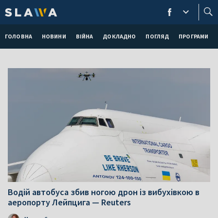
Найважливіші
новини
ГОЛОВНА
НОВИНИ
ВІЙНА
ДОКЛАДНО
ПОГЛЯД
ПРОГРАМИ
з
Польщі,
України
та
Європи.
Водій автобуса збив ногою дрон із вибухівкою в
аеропорту Лейпцига — Reuters