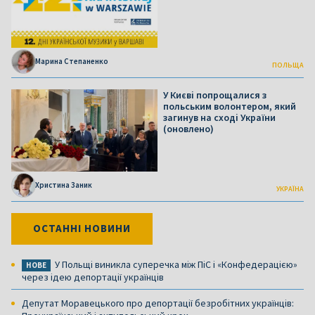
Марина Степаненко
ПОЛЬЩА
У Києві попрощалися з
польським волонтером, який
загинув на сході України
(оновлено)
Христина Заник
УКРАЇНА
ОСТАННІ НОВИНИ
У Польщі виникла суперечка між ПіС і «Конфедерацією»
НОВЕ
через ідею депортації українців
Депутат Моравецького про депортації безробітних українців: