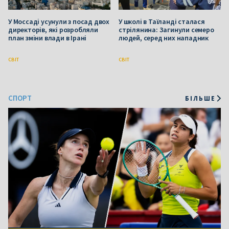
У Моссаді усунули з посад двох
У школі в Таїланді сталася
директорів, які розробляли
стрілянина: Загинули семеро
план зміни влади в Ірані
людей, серед них нападник
СВІТ
СВІТ
СПОРТ
БІЛЬШЕ