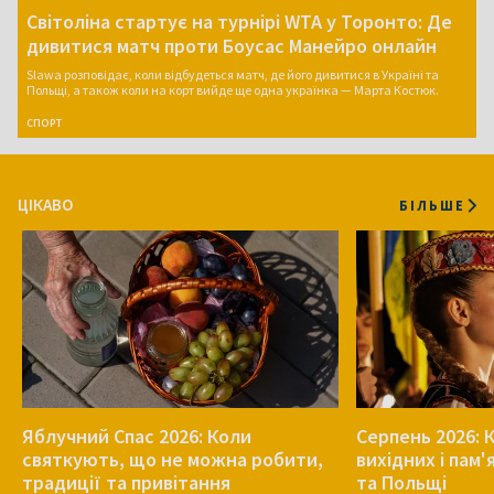
Світоліна стартує на турнірі WTA у Торонто: Де
дивитися матч проти Боусас Манейро онлайн
Slawa розповідає, коли відбудеться матч, де його дивитися в Україні та
Польщі, а також коли на корт вийде ще одна українка — Марта Костюк.
СПОРТ
ЦІКАВО
БІЛЬШЕ
Яблучний Спас 2026: Коли
Серпень 2026: 
святкують, що не можна робити,
вихідних і пам'
традиції та привітання
та Польщі