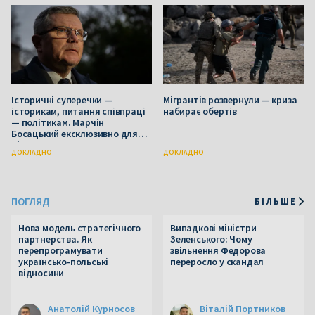
Історичні суперечки —
Мігрантів розвернули — криза
історикам, питання співпраці
набирає обертів
— політикам. Марчін
Босацький ексклюзивно для
Slawa
ДОКЛАДНО
ДОКЛАДНО
ПОГЛЯД
БІЛЬШЕ
Нова модель стратегічного
Випадкові міністри
партнерства. Як
Зеленського: Чому
перепрограмувати
звільнення Федорова
українсько-польські
переросло у скандал
відносини
Анатолій Курносов
Віталій Портников