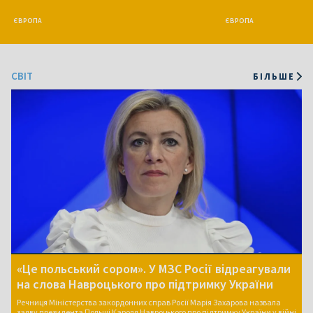
ЄВРОПА
ЄВРОПА
CВІТ
БІЛЬШЕ
«Це польський сором». У МЗС Росії відреагували
на слова Навроцького про підтримку України
Речниця Міністерства закордонних справ Росії Марія Захарова назвала
заяву президента Польщі Кароля Навроцького про підтримку України у війні