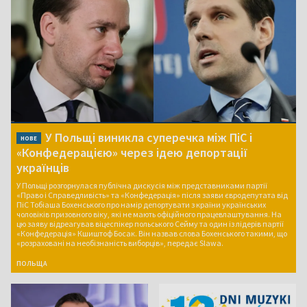
У Польщі виникла суперечка між ПіС і
НОВЕ
«Конфедерацією» через ідею депортації
українців
У Польщі розгорнулася публічна дискусія між представниками партії
«Право і Справедливість» та «Конфедерація» після заяви євродепутата від
ПіС Тобіаша Бохенського про намір депортувати з країни українських
чоловіків призовного віку, які не мають офіційного працевлаштування. На
цю заяву відреагував віцеспікер польського Сейму та один із лідерів партії
«Конфедерація» Кшиштоф Босак. Він назвав слова Бохенського такими, що
«розраховані на необізнаність виборців», передає Slawa.
ПОЛЬЩА