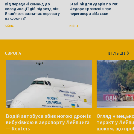
Від передачі команд до
Starlink для ударів по РФ:
координації дій підрозділів:
Федоров розповів про
Як зв’язок визначає перевагу
переговори з Маском
на фронті?
ВІЙНА
ВІЙНА
ЄВРОПА
БІЛЬШЕ
Водій автобуса збив ногою дрон із
Огляд німецько
вибухівкою в аеропорту Лейпцига
теракт у Лейпц
— Reuters
шоком, що про