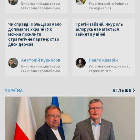
Виконавчий директор
Український публіцист
ГО «Коло європейського
та журналіст
діалогу»
Чи справді Польща замало
Третій зайвий. Яку роль
допомагає Україні? Як
Білорусь намагається
можна посилити
зайняти у війні
стратегічне партнерство
двох держав
Анатолій Курносов
Павло Казарін
Виконавчий директор
Український журналіст,
ГО «Коло європейського
сержант ЗСУ
діалогу»
УКРАЇНА
БІЛЬШЕ