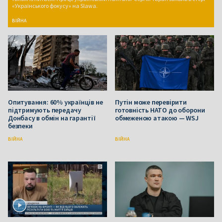
«Українського фокусу» на Slawa.
ВІЙНА
Опитування: 60% українців не
Путін може перевірити
підтримують передачу
готовність НАТО до оборони
Донбасу в обмін на гарантії
обмеженою атакою — WSJ
безпеки
ВІЙНА
ВІЙНА