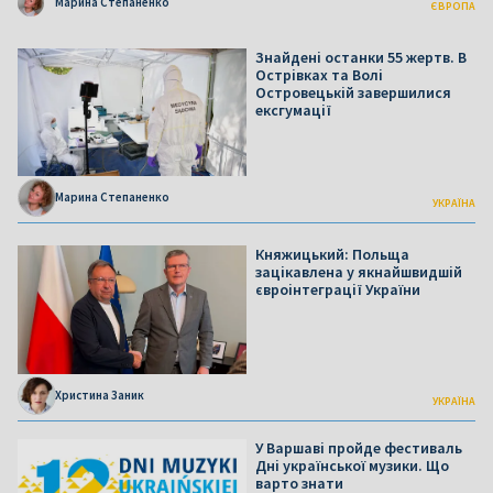
Марина Степаненко
ЄВРОПА
Знайдені останки 55 жертв. В
Острівках та Волі
Островецькій завершилися
ексгумації
Марина Степаненко
УКРАЇНА
Княжицький: Польща
зацікавлена у якнайшвидшій
євроінтеграції України
Христина Заник
УКРАЇНА
У Варшаві пройде фестиваль
Дні української музики. Що
варто знати