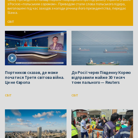
з Росією «польським соромом». Приводом стали слова польського лідера,
виголошені під час заходів з нагоди річниці його президентства, передає
Slawa.
СВІТ
Портников сказав, де може
До Росії через Південну Корею
початися Третя світова війна.
відправили майже 30 тисяч
Це не Європа
тонн пального — Reuters
СВІТ
СВІТ