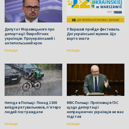
Депутат Моравецького про
У Варшаві пройде фестиваль
депортації безробітних
Дні української музики. Що
українців: Проукраїнський і
варто знати
антипольський крок
ПОЛЬЩА
ПОЛЬЩА
Негода в Польщі: Понад 1300
МВС Польщі: Пропозиція ПіС
виїздів рятувальників, п’ятеро
щодо депортації
людей постраждали
непрацюючих українців не має
підстав
ПОЛЬЩА
ПОЛЬЩА