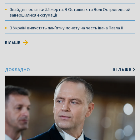
Знайдені останки 55 жертв. В Острівках та Волі Островецькій
завершилися ексгумації
В Україні випустять пам’ятну монету на честь Івана Павла ІІ
БІЛЬШЕ
ДОКЛАДНО
БІЛЬШЕ