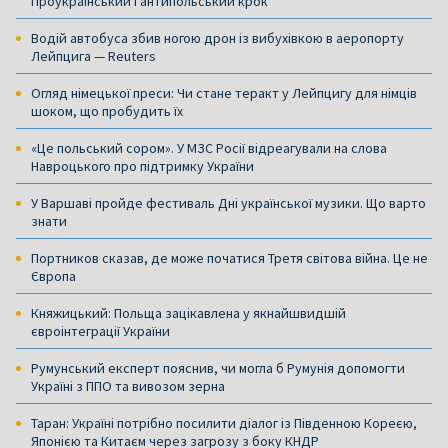
Проукраїнський і антипольський крок
Водій автобуса збив ногою дрон із вибухівкою в аеропорту
Лейпцига — Reuters
Огляд німецької преси: Чи стане теракт у Лейпцигу для німців
шоком, що пробудить їх
«Це польський сором». У МЗС Росії відреагували на слова
Навроцького про підтримку України
У Варшаві пройде фестиваль Дні української музики. Що варто
знати
Портников сказав, де може початися Третя світова війна. Це не
Європа
Княжицький: Польща зацікавлена у якнайшвидшій
євроінтеграції України
Румунський експерт пояснив, чи могла б Румунія допомогти
Україні з ППО та вивозом зерна
Таран: Україні потрібно посилити діалог із Південною Кореєю,
Японією та Китаєм через загрозу з боку КНДР