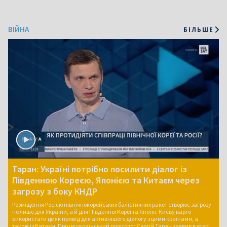
ВІЙНА
БІЛЬШЕ
Таран: Україні потрібно посилити діалог із
Південною Кореєю, Японією та Китаєм через
загрозу з боку КНДР
Розміщення Росією північнокорейських балістичних ракет створює загрозу
не лише для України, а й для Південної Кореї та Японії. Києву варто
використати це як привід для активнішого діалогу з цими країнами, а
також із Китаєм. Про це український політолог Сергій Таран заявив в етері