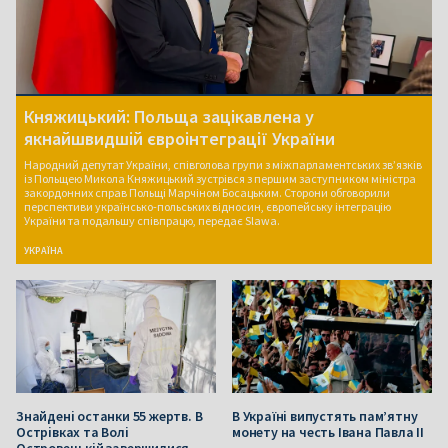
Княжицький: Польща зацікавлена у
якнайшвидшій євроінтеграції України
Народний депутат України, співголова групи з міжпарламентських зв’язків
із Польщею Микола Княжицький зустрівся з першим заступником міністра
закордонних справ Польщі Марчіном Босацьким. Сторони обговорили
перспективи українсько-польських відносин, європейську інтеграцію
України та подальшу співпрацю, передає Slawa.
УКРАЇНА
Знайдені останки 55 жертв. В
В Україні випустять пам’ятну
Острівках та Волі
монету на честь Івана Павла ІІ
Островецькій завершилися