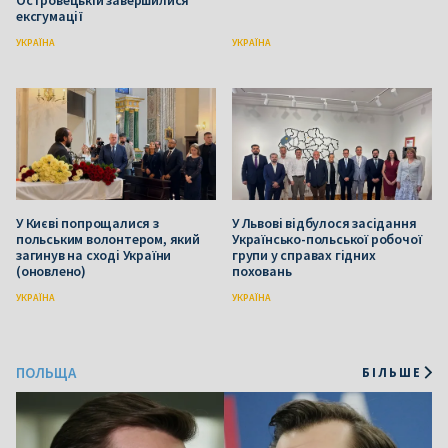
ексгумації
УКРАЇНА
УКРАЇНА
У Києві попрощалися з
У Львові відбулося засідання
польським волонтером, який
Українсько-польської робочої
загинув на сході України
групи у справах гідних
(оновлено)
поховань
УКРАЇНА
УКРАЇНА
ПОЛЬЩА
БІЛЬШЕ