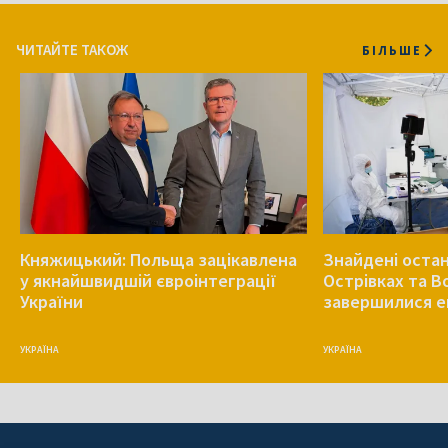
ЧИТАЙТЕ ТАКОЖ
БІЛЬШЕ
Княжицький: Польща зацікавлена
Знайдені остан
у якнайшвидшій євроінтеграції
Острівках та В
України
завершилися е
УКРАЇНА
УКРАЇНА