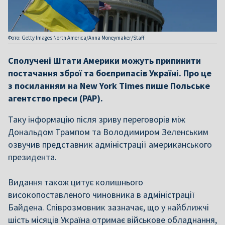
Фото: Getty Images North America/Anna Moneymaker/Staff
Сполучені Штати Америки можуть припинити
постачання зброї та боєприпасів Україні. Про це
з посиланням на New York Times пише Польське
агентство преси (PAP).
Таку інформацію після зриву переговорів між
Дональдом Трампом та Володимиром Зеленським
озвучив представник адміністрації американського
президента.
Видання також цитує колишнього
високопоставленого чиновника в адміністрації
Байдена. Співрозмовник зазначає, що у найближчі
шість місяців Україна отримає військове обладнання,