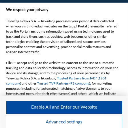
We respect your privacy
Telewizja Polska S.A. w likwidacji processes your personal data collected
when you visit individual websites on the tvp.pl Portal (hereinafter referred
to as the Portal), including information saved using technologies used to
Категорії
track and store them, such as cookies, web beacons or other similar
technologies enabling the provision of tailored and secure services,
Новини
personalize content and advertising, provide social media features and
analyze Internet traffic.
Війна
Докладно
Click "I accept and go to the website" to consent to the use of automatic
tracking and data collection technology, access to information on your end
Погляд
device and its storage, and to the processing of your personal data by
Цікаво
Telewizja Polska S.A. w likwidacji,
Trusted Partners from IAB* (1201
company)
and other
Trusted TVP Partners (93 company)
, for marketing
Slawa.tv
purposes (including for automated matching of advertisements to your
Про нас
interests and measuring their effectiveness) and others, which we indicate
below.
Контакти
Enable All and Enter our Website
Правила використання матеріалів
The purposes of processing your data by TVP S.A. w likwidacji are as
follows:
Обробка даних
Store and/or access information on a device
Advanced settings
Use limited data to select advertising