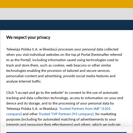
We respect your privacy
Telewizja Polska S.A. w likwidacji processes your personal data collected
when you visit individual websites on the tvp.pl Portal (hereinafter referred
to as the Portal), including information saved using technologies used to
Категорії
track and store them, such as cookies, web beacons or other similar
technologies enabling the provision of tailored and secure services,
Новини
personalize content and advertising, provide social media features and
analyze Internet traffic.
Війна
Докладно
Click "I accept and go to the website" to consent to the use of automatic
tracking and data collection technology, access to information on your end
Погляд
device and its storage, and to the processing of your personal data by
Цікаво
Telewizja Polska S.A. w likwidacji,
Trusted Partners from IAB* (1201
company)
and other
Trusted TVP Partners (93 company)
, for marketing
Slawa.tv
purposes (including for automated matching of advertisements to your
Про нас
interests and measuring their effectiveness) and others, which we indicate
below.