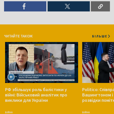
ЧИТАЙТЕ ТАКОЖ
БІЛЬШЕ
РФ збільшує роль балістики у
Politico: Співп
війні: Військовий аналітик про
Вашингтоном і 
виклики для України
розвідки поміт
ВІЙНА
ВІЙНА