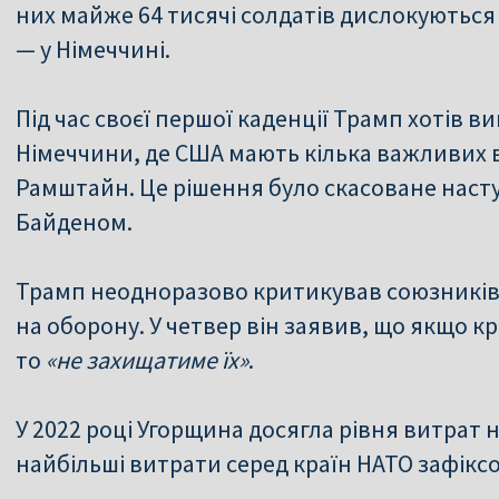
них майже 64 тисячі солдатів дислокуються в
— у Німеччині.
Під час своєї першої каденції Трамп хотів в
Німеччини, де США мають кілька важливих в
Рамштайн. Це рішення було скасоване нас
Байденом.
Трамп неодноразово критикував союзників 
на оборону. У четвер він заявив, що якщо к
то
«не захищатиме їх»
.
У 2022 році Угорщина досягла рівня витрат н
найбільші витрати серед країн НАТО зафікс