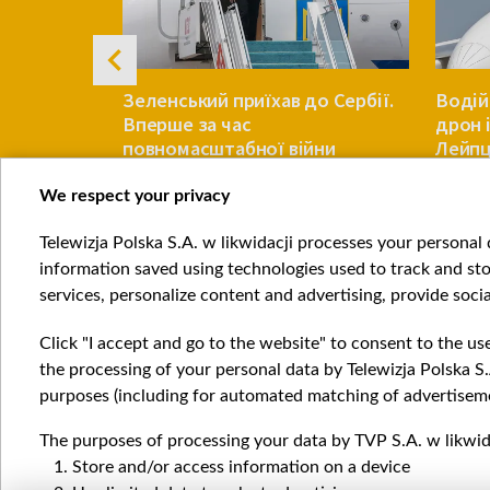
пояснив,
Зеленський приїхав до Сербії.
Водій
допомогти
Вперше за час
дрон 
озом зерна
повномасштабної війни
Лейпц
We respect your privacy
ЄВРОПА
ЄВРОПА
Telewizja Polska S.A. w likwidacji processes your personal d
Item
information saved using technologies used to track and sto
1
services, personalize content and advertising, provide socia
of
4
Click "I accept and go to the website" to consent to the us
the processing of your personal data by Telewizja Polska S.
purposes (including for automated matching of advertiseme
The purposes of processing your data by TVP S.A. w likwida
Катего
Store and/or access information on a device
Новин