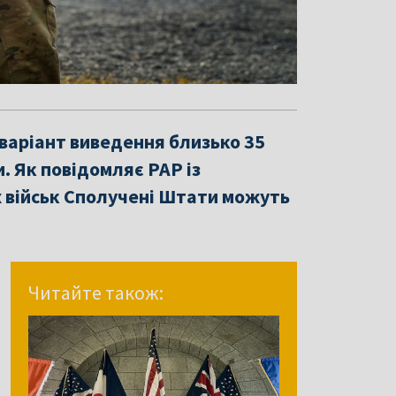
аріант виведення близько 35
. Як повідомляє РАР із
х військ Сполучені Штати можуть
Читайте також: