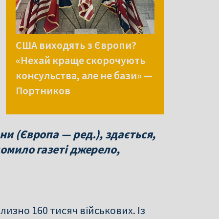
США виходять з Європи?
«Нехай краще скорочують
консульства, але не бази» —
Портников
и (Європа — ред.), здається,
домило газеті джерело,
изно 160 тисяч військових. Із