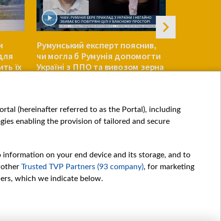
и
Румунський експерт пояснив,
Зеленський
 для
чи могла б Румунія допомогти
Вперше за
ить їх
Україні з ППО та вивозом зерна
повномасш
ЄВРОПА
ЄВРОПА
tal (hereinafter referred to as the Portal), including
ies enabling the provision of tailored and secure
o information on your end device and its storage, and to
 other
Trusted TVP Partners (93 company)
, for marketing
hers, which we indicate below.
Обробка даних