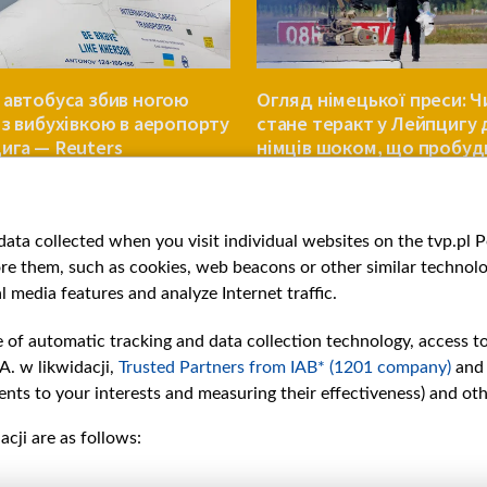
 автобуса збив ногою
Огляд німецької преси: Ч
із вибухівкою в аеропорту
стане теракт у Лейпцигу
ига — Reuters
німців шоком, що пробуд
ЄВРОПА
ata collected when you visit individual websites on the tvp.pl Por
re them, such as cookies, web beacons or other similar technolog
l media features and analyze Internet traffic.
e of automatic tracking and data collection technology, access t
A. w likwidacji,
Trusted Partners from IAB* (1201 company)
and
nts to your interests and measuring their effectiveness) and ot
cji are as follows:
рії
Slawa.tv
и
Про нас