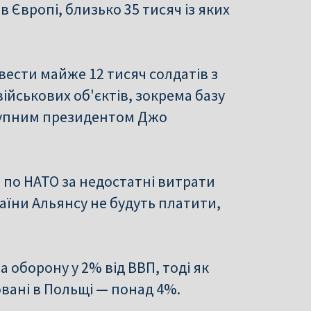
 Європі, близько 35 тисяч із яких
ивести майже 12 тисяч солдатів з
ійськових об'єктів, зокрема базу
тупним президентом Джо
по НАТО за недостатні витрати
раїни Альянсу не будуть платити,
а оборону у 2% від ВВП, тоді як
овані в Польщі — понад 4%.