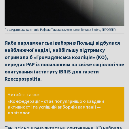
Президентська кампанія Рафала Тшасковського. Фото: Tomasz Ziobro/REPORTER
Якби парламентські вибори в Польщі відбулися
найближчої неділі, найбільшу підтримку
отримала б «Громадянська коаліція» (KO),
передає РАР із посиланням на свіже соціологічне
опитування інституту IBRiS для газети
Rzeczpospolitа.
Читайте також:
«Конфедерація» стає популярнішою завдяки
активності та успішній виборчій кампанії —
політолог
Так, згідно з результатами опитування, КО набрала