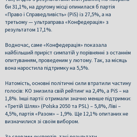
би 31,1%, на другому місці опинилася б партія
«Право і Справедливість» (PiS) із 27,5%, а на
третьому — ультраправа «Конфедерація» з
результатом 17,1%.
Водночас, саме «Конфедерація» показала
найбільший приріст симпатій у порівнянні з останнім
опитуванням, проведеним у лютому. Так, за місяць
вона наростила підтримку на 5,5%.
Натомість, основні політичні сили втратили частину
голосів: KO знизила свій рейтинг на 2,4%, а PiS – на
1,8%. Інші партії отримали значно менше підтримки:
«Третій Шлях» (Polska 2050 та PSL) – 5,8%, Ліві –
4,5%, партія «Разом» – 1,9%. Ще 12,1% опитаних не
визначилися зі своїм вибором.
За словами експертів, такі результати