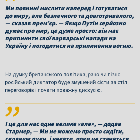
Ми повинні мислити наперед і готуватися
до миру, але безпечного та довготривалого,
— сказав прем’єр. — Якщо Путін серйозно
думає про мир, це дуже просто: він має
припинити свої варварські напади на
Україну і погодитися на припинення вогню.
На думку британського політика, рано чи пізно
російський диктатор буде змушений сісти за стіл
переговорів і почати поважну дискусію.
І це для нас одне велике «але», — додав
Стармер, — Ми не можемо просто сидіти,
склавши руки, і чекати, поки це станеться.