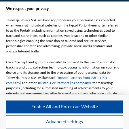
We respect your privacy
Telewizja Polska S.A. w likwidacji processes your personal data collected
when you visit individual websites on the tvp.pl Portal (hereinafter referred
to as the Portal), including information saved using technologies used to
Категорії
track and store them, such as cookies, web beacons or other similar
technologies enabling the provision of tailored and secure services,
Новини
personalize content and advertising, provide social media features and
analyze Internet traffic.
Війна
Докладно
Click "I accept and go to the website" to consent to the use of automatic
tracking and data collection technology, access to information on your end
Погляд
device and its storage, and to the processing of your personal data by
Цікаво
Telewizja Polska S.A. w likwidacji,
Trusted Partners from IAB* (1201
company)
and other
Trusted TVP Partners (93 company)
, for marketing
Slawa.tv
purposes (including for automated matching of advertisements to your
Про нас
interests and measuring their effectiveness) and others, which we indicate
below.
Контакти
Enable All and Enter our Website
Правила використання матеріалів
The purposes of processing your data by TVP S.A. w likwidacji are as
follows:
Обробка даних
Store and/or access information on a device
Advanced settings
Use limited data to select advertising