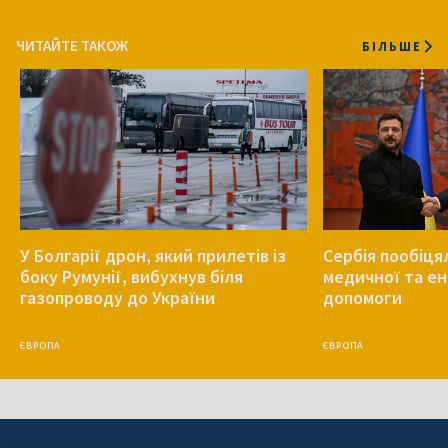
ЧИТАЙТЕ ТАКОЖ
БІЛЬШЕ
У Болгарії дрон, який прилетів із
Сербія пообіця
боку Румунії, вибухнув біля
медичної та е
газопроводу до України
допомоги
ЄВРОПА
ЄВРОПА