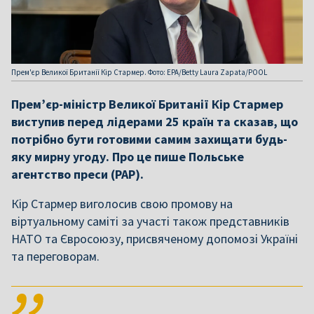
Прем'єр Великої Британії Кір Стармер. Фото: EPA/Betty Laura Zapata/POOL
Прем’єр-міністр Великої Британії Кір Стармер
виступив перед лідерами 25 країн та сказав, що
потрібно бути готовими самим захищати будь-
яку мирну угоду. Про це пише Польське
агентство преси (PAP).
Кір Стармер виголосив свою промову на
віртуальному саміті за участі також представників
НАТО та Євросоюзу, присвяченому допомозі Україні
та переговорам.