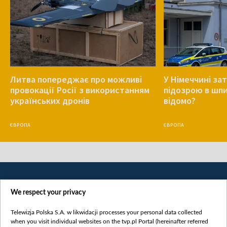
Литва попереджає про можливі
У Німеччині за
провокації Росії з використанням
підозрою в шпи
українських дронів
відомо?
ЄВРОПА
ЄВРОПА
We respect your privacy
Telewizja Polska S.A. w likwidacji processes your personal data collected
when you visit individual websites on the tvp.pl Portal (hereinafter referred