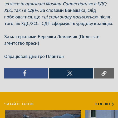
зв'язки (в оригіналі Moskau-Connection) як в ХДС/
ХСС, так і в СДП
». За словами Банашака, слід
побоюватися, що «
ці сили знову посиляться
» після
того, як ХДС/ХСС і СДП сформують урядову коаліцію.
За матеріалами Береніки Леманчик (Польське
агентство преси)
Опрацював Дмитро Плантон
ЧИТАЙТЕ ТАКОЖ
БІЛЬШЕ