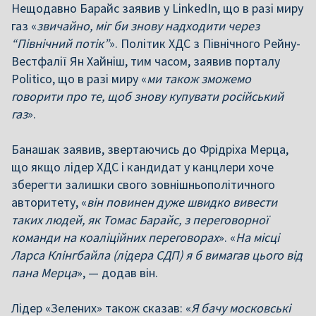
Нещодавно Барайс заявив у LinkedIn, що в разі миру
газ «
звичайно, міг би знову надходити через
“Північний потік”
». Політик ХДС з Північного Рейну-
Вестфалії Ян Хайніш, тим часом, заявив порталу
Politico, що в разі миру «
ми також зможемо
говорити про те, щоб знову купувати російський
газ
».
Банашак заявив, звертаючись до Фрідріха Мерца,
що якщо лідер ХДС і кандидат у канцлери хоче
зберегти залишки свого зовнішньополітичного
авторитету, «
він повинен дуже швидко вивести
таких людей, як Томас Барайс, з переговорної
команди на коаліційних переговорах
». «
На місці
Ларса Клінгбайла (лідера СДП) я б вимагав цього від
пана Мерца
», — додав він.
Лідер «Зелених» також сказав: «
Я бачу московські