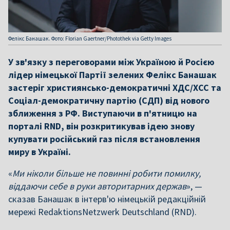
Фелікс Банашак. Фото: Florian Gaertner/Photothek via Getty Images
У зв'язку з переговорами між Україною й Росією
лідер німецької Партії зелених Фелікс Банашак
застеріг християнсько-демократичні ХДС/ХСС та
Соціал-демократичну партію (СДП) від нового
зближення з РФ. Виступаючи в п'ятницю на
порталі RND, він розкритикував ідею знову
купувати російський газ після встановлення
миру в Україні.
«
Ми ніколи більше не повинні робити помилку,
віддаючи себе в руки авторитарних держав
», —
сказав Банашак в інтерв'ю німецькій редакційній
мережі RedaktionsNetzwerk Deutschland (RND).