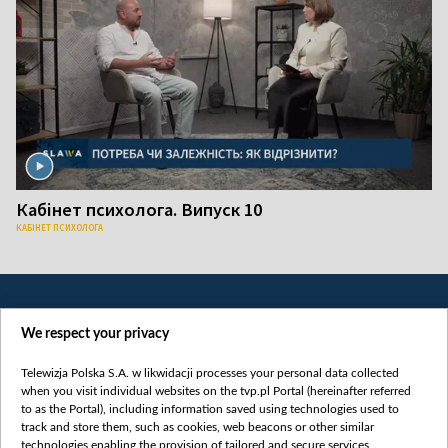
Кабінет психолога. Випуск 10
КАБІНЕТ ПСИХОЛОГА
We respect your privacy
Telewizja Polska S.A. w likwidacji processes your personal data collected
when you visit individual websites on the tvp.pl Portal (hereinafter referred
to as the Portal), including information saved using technologies used to
Категорії
track and store them, such as cookies, web beacons or other similar
technologies enabling the provision of tailored and secure services,