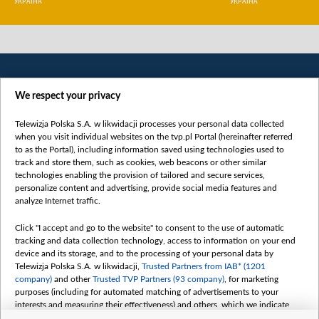
УКРАЇНА
УКРАЇНА
We respect your privacy
Telewizja Polska S.A. w likwidacji processes your personal data collected
when you visit individual websites on the tvp.pl Portal (hereinafter referred
to as the Portal), including information saved using technologies used to
Категорії
track and store them, such as cookies, web beacons or other similar
technologies enabling the provision of tailored and secure services,
Новини
personalize content and advertising, provide social media features and
analyze Internet traffic.
Війна
Докладно
Click "I accept and go to the website" to consent to the use of automatic
tracking and data collection technology, access to information on your end
Погляд
device and its storage, and to the processing of your personal data by
Цікаво
Telewizja Polska S.A. w likwidacji,
Trusted Partners from IAB* (1201
company)
and other
Trusted TVP Partners (93 company)
, for marketing
Slawa.tv
purposes (including for automated matching of advertisements to your
Про нас
interests and measuring their effectiveness) and others, which we indicate
below.