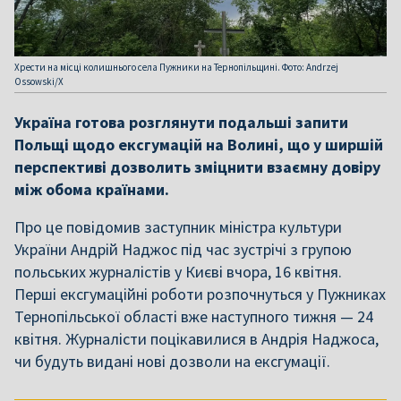
Хрести на місці колишнього села Пужники на Тернопільщині. Фото: Andrzej
Ossowski/X
Україна готова розглянути подальші запити
Польщі щодо ексгумацій на Волині, що у ширшій
перспективі дозволить зміцнити взаємну довіру
між обома країнами.
Про це повідомив заступник міністра культури
України Андрій Наджос під час зустрічі з групою
польських журналістів у Києві вчора, 16 квітня.
Перші ексгумаційні роботи розпочнуться у Пужниках
Тернопільської області вже наступного тижня — 24
квітня. Журналісти поцікавилися в Андрія Наджоса,
чи будуть видані нові дозволи на ексгумації.