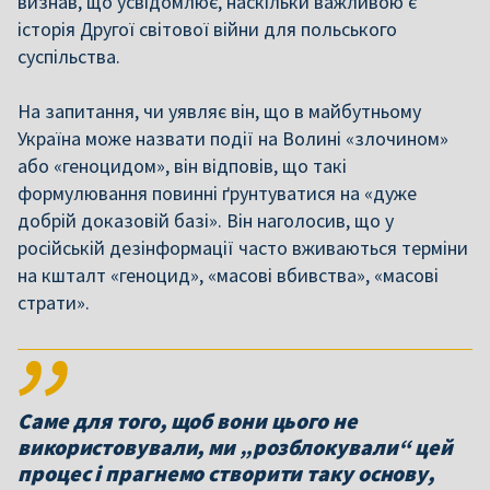
визнав, що усвідомлює, наскільки важливою є
історія Другої світової війни для польського
суспільства.
На запитання, чи уявляє він, що в майбутньому
Україна може назвати події на Волині «злочином»
або «геноцидом», він відповів, що такі
формулювання повинні ґрунтуватися на «дуже
добрій доказовій базі». Він наголосив, що у
російській дезінформації часто вживаються терміни
на кшталт «геноцид», «масові вбивства», «масові
страти».
Саме для того, щоб вони цього не
використовували, ми „розблокували“ цей
процес і прагнемо створити таку основу,