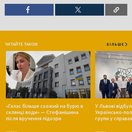
ЧИТАЙТЕ ТАКОЖ
БІЛЬШЕ
«Галас більше схожий на бурю в
У Львові відбу
склянці води» — Стефанішина
Українсько-пол
після вручення підозри
групи у справа