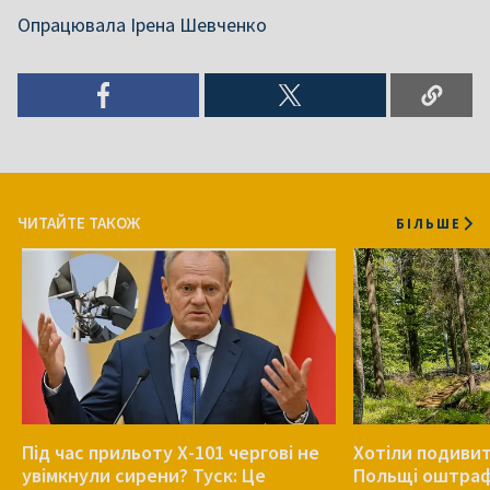
Опрацювала Ірена Шевченко
ЧИТАЙТЕ ТАКОЖ
БІЛЬШЕ
Під час прильоту Х-101 чергові не
Хотіли подивит
увімкнули сирени? Туск: Це
Польщі оштрафу