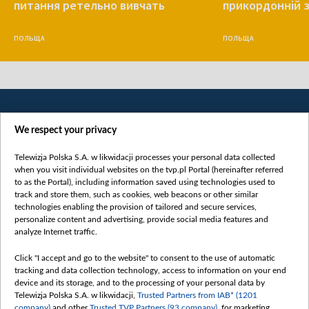
питання ретельно вивчать
прикордонній з
ПОЛЬЩА
ПОЛЬЩА
We respect your privacy
Telewizja Polska S.A. w likwidacji processes your personal data collected
when you visit individual websites on the tvp.pl Portal (hereinafter referred
to as the Portal), including information saved using technologies used to
Категорії
track and store them, such as cookies, web beacons or other similar
technologies enabling the provision of tailored and secure services,
Новини
personalize content and advertising, provide social media features and
analyze Internet traffic.
Війна
Докладно
Click "I accept and go to the website" to consent to the use of automatic
tracking and data collection technology, access to information on your end
Погляд
device and its storage, and to the processing of your personal data by
Цікаво
Telewizja Polska S.A. w likwidacji,
Trusted Partners from IAB* (1201
company)
and other
Trusted TVP Partners (93 company)
, for marketing