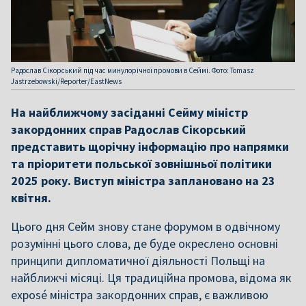
Радослав Сікорський під час минулорічної промови в Сеймі. Фото: Tomasz
Jastrzebowski/Reporter/EastNews
На найближчому засіданні Сейму міністр
закордонних справ Радослав Сікорський
представить щорічну інформацію про напрямки
та пріоритети польської зовнішньої політики
2025 року. Виступ міністра заплановано на 23
квітня.
Цього дня Сейм знову стане форумом в одвічному
розумінні цього слова, де буде окреслено основні
принципи дипломатичної діяльності Польщі на
найближчі місяці. Ця традиційна промова, відома як
exposé міністра закордонних справ, є важливою