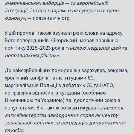
американських виборців — та європейській
інтеграції, і ці два напрямки не суперечать один
одному
», — пояснив міністр.
У цій промові також звучали різкі слова на адресу
його попередників. Сікорський назвав зовнішню
політику 2015–2023 років «
низкою невдалих ідей та
неправильних рішень
».
До найсерйозніших помилок він зарахував, зокрема,
хронічний конфлікт з інституціями ЄС,
маргіналізація Польщі в дебатах у ЄС та НАТО,
погіршення відносин із сусідами (особливо
Німеччиною та Україною) та ідеологічний союз з
популістами. Він також розкритикував «
зниження
ваги Міністерства закордонних справ як центру
зовнішньої політики та деградацію дипломатичної
служби
».