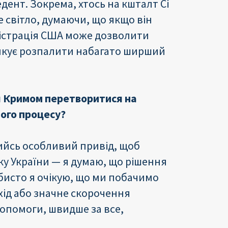
ент. Зокрема, хтось на кшталт Сі
 світло, думаючи, що якщо він
ністрація США може дозволити
зикує розпалити набагато ширший
 Кримом перетворитися на
ого процесу?
ийсь особливий привід, щоб
у України — я думаю, що рішення
исто я очікую, що ми побачимо
хід або значне скорочення
допомоги, швидше за все,