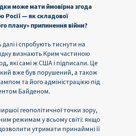
ідки може мати ймовірна згода
 Росії — як складової
го плану» припинення війни?
далі і спробують тиснути на
рядку визнають Крим частиною
д, які самі ж США і підписали. Це
кий вже був порушений, а також
ампом та його адміністрацією під
дентом Байденом.
ширшої геополітичної точки зору,
ним режимам у всьому світі: якщо
дозволити утримати принаймні її