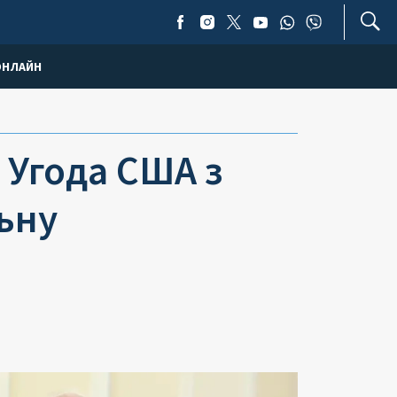
ОНЛАЙН
 Угода США з
ьну