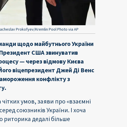
acheslav Prokofyev/Kremlin Pool Photo via AP
оманди щодо майбутнього України
 Президент США звинуватив
роцесу — через відмову Києва
Його віцепрезидент Джей Ді Венс
замороження конфлікту з
ту.
 чітких умов, заяви про «взаємні
еред союзників України. І хоча
о риторика дедалі більше