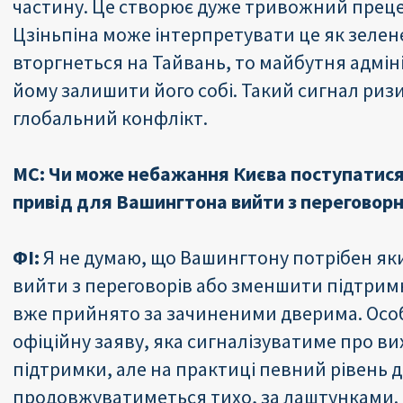
частину. Це створює дуже тривожний прецед
Цзіньпіна може інтерпретувати це як зелене
вторгнеться на Тайвань, то майбутня адмі
йому залишити його собі. Такий сигнал ри
глобальний конфлікт.
МС:
Чи може небажання Києва поступатися
привід для Вашингтона вийти з переговорн
ФІ:
Я не думаю, що Вашингтону потрібен як
вийти з переговорів або зменшити підтримк
вже прийнято за зачиненими дверима. Особ
офіційну заяву, яка сигналізуватиме про ви
підтримки, але на практиці певний рівень 
продовжуватиметься тихо, за лаштунками.