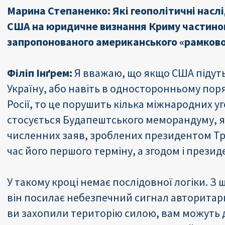
Марина Степаненко: Які геополітичні насл
США на юридичне визнання Криму частиною
запропонованого американського «рамково
Філіп Інґрем:
Я вважаю, що якщо США підуть 
Україну, або навіть в односторонньому по
Росії, то це порушить кілька міжнародних уго
стосується Будапештського меморандуму, я
численних заяв, зроблених президентом Тр
час його першого терміну, а згодом і прези
У такому кроці немає послідовної логіки. З 
він посилає небезпечний сигнал авторитар
ви захопили територію силою, вам можуть 