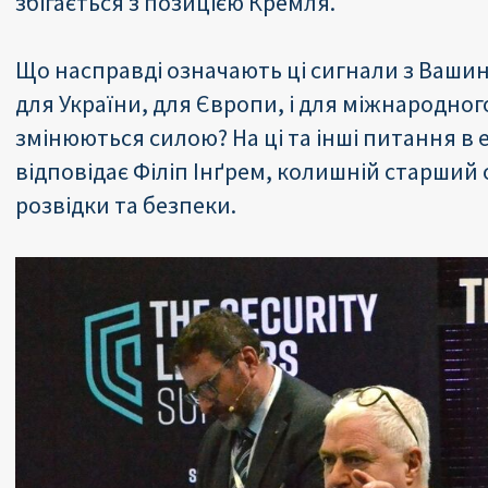
збігається з позицією Кремля.
Що насправді означають ці сигнали з Вашин
для України, для Європи, і для міжнародног
змінюються силою? На ці та інші питання в 
відповідає Філіп Інґрем, колишній старший 
розвідки та безпеки.