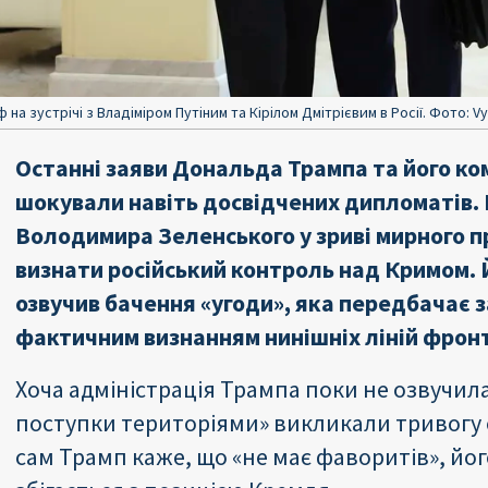
а зустрічі з Владіміром Путіним та Кірілом Дмітрієвим в Росії. Фото: Vy
Останні заяви Дональда Трампа та його к
шокували навіть досвідчених дипломатів.
Володимира Зеленського у зриві мирного п
визнати російський контроль над Кримом. 
озвучив бачення «угоди», яка передбачає 
фактичним визнанням нинішніх ліній фрон
Хоча адміністрація Трампа поки не озвучила
поступки територіями» викликали тривогу с
сам Трамп каже, що «не має фаворитів», йог