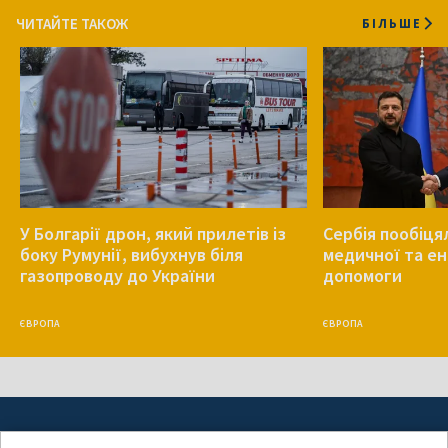
ЧИТАЙТЕ ТАКОЖ
БІЛЬШЕ
У Болгарії дрон, який прилетів із
Сербія пообіця
боку Румунії, вибухнув біля
медичної та е
газопроводу до України
допомоги
ЄВРОПА
ЄВРОПА