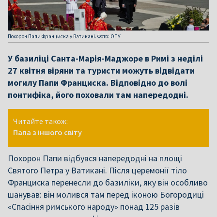
Похорон Папи Франциска у Ватикані. Фото: ОПУ
У базиліці Санта-Марія-Маджоре в Римі з неділі
27 квітня віряни та туристи можуть відвідати
могилу Папи Франциска. Відповідно до волі
понтифіка, його поховали там напередодні.
Читайте також:
Папа з іншого світу
Похорон Папи відбувся напередодні на площі
Святого Петра у Ватикані. Після церемонії тіло
Франциска перенесли до базиліки, яку він особливо
шанував: він молився там перед іконою Богородиці
«Спасіння римського народу» понад 125 разів