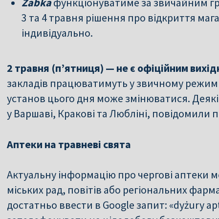
Żabka
функціонуватиме за звичайним граф
3 та 4 травня рішення про відкриття ма
індивідуально.
2 травня (п’ятниця) — не є офіційним вихі
закладів працюватимуть у звичному режимі
установ цього дня може змінюватися. Деякі
у Варшаві, Кракові та Любліні, повідомили 
Аптеки на травневі свята
Актуальну інформацію про чергові аптеки м
міських рад, повітів або регіональних фар
достатньо ввести в Google запит: «dyżury a