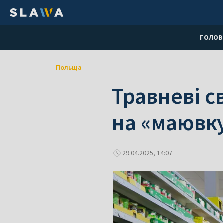
ГОЛОВ
Польща
Травневі с
на «маювк
29.04.2025, 14:07