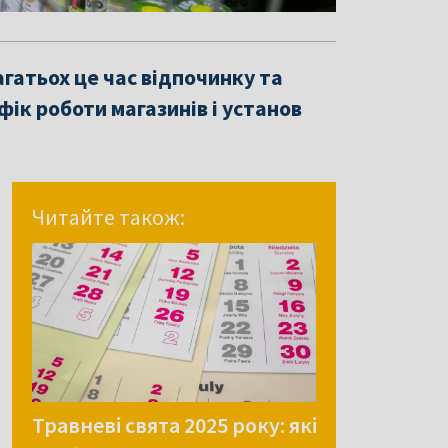
гатьох це час відпочинку та
фік роботи магазинів і установ
Читайте також:
Травневі свята 2025 року: які