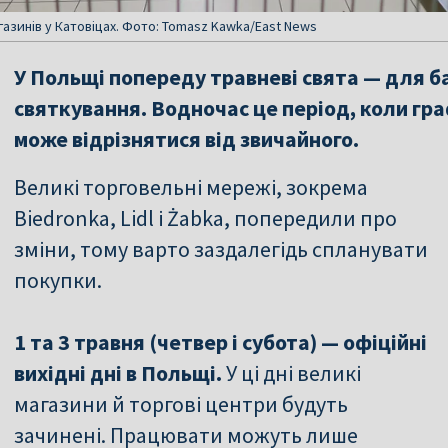
газинів у Катовіцах. Фото: Tomasz Kawka/East News
У Польщі попереду травневі свята — для ба
святкування. Водночас це період, коли гра
може відрізнятися від звичайного.
Великі торговельні мережі, зокрема
Biedronka, Lidl і Żabka, попередили про
зміни, тому варто заздалегідь спланувати
покупки.
1 та 3 травня (четвер і субота) — офіційні
вихідні дні в Польщі.
У ці дні великі
магазини й торгові центри будуть
зачинені. Працювати можуть лише