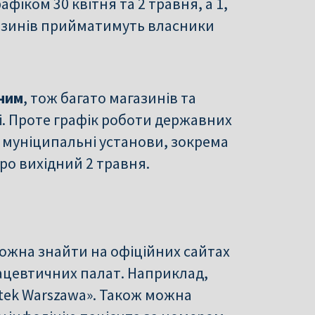
іком 30 квітня та 2 травня, а 1,
газинів прийматимуть власники
дним
, тож багато магазинів та
. Проте графік роботи державних
 муніципальні установи, зокрема
про вихідний 2 травня.
ожна знайти на офіційних сайтах
мацевтичних палат. Наприклад,
ptek Warszawa». Також можна