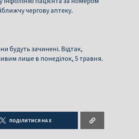
 інфолінію пацієнта за номером
йближчу чергову аптеку.
ни будуть зачинені. Відтак,
ивим лише в понеділок, 5 травня.
ПОДІЛИТИСЯ НА X