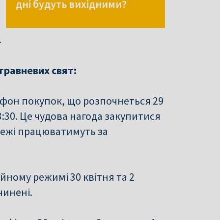
дні будуть вихідними?
.
травневих свят:
фон покупок, що розпочнеться 29
23:30. Це чудова нагода закупитися
режі працюватимуть за
ному режимі 30 квітня та 2
чинені.