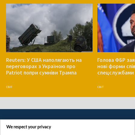
Reuters: У США наполягають на
Голова ФБР зая
переговорах з Україною про
нові форми спів
Patriot попри сумніви Трампа
спецслужбами 
СВІТ
СВІТ
We respect your privacy