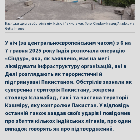
Наслідки одного з обстрілів між Індією і Пакистаном. Фото: Chudary Naseer/Anadolu via
Getty Images
У ніч (за центральноєвропейським часом) з 6 на
7 травня 2025 року Індія розпочала операцію
«Сіндур», яка, як заявлено, має на меті
ліквідувати інфраструктуру організацій, які в
Делі розглядають як терористичні й
підтримувані Пакистаном. Обстрілів зазнали як
суверенна територія Пакистану, зокрема
столиця Ісламабад, так і та частина території
Кашміру, яку контролює Пакистан. У відповідь
останній також завдав своїх ударів і повідомив
про збиття кількох індійських літаків, про один
випадок говорять як про підтверджений.