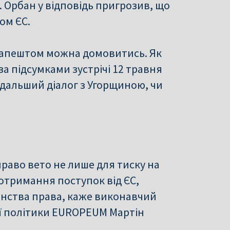
. Орбан у відповідь пригрозив, що
ом ЄС.
Будапештом можна домовитись. Як
а підсумками зустрічі 12 травня
дальший діалог з Угорщиною, чи
аво вето не лише для тиску на
 отримання поступок від ЄС,
енства права, каже виконавчий
ї політики EUROPEUM Мартін