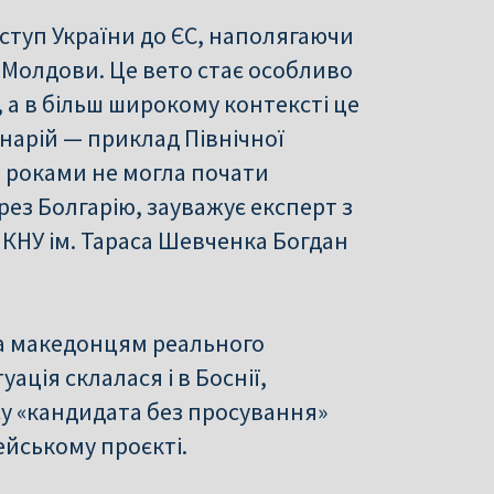
ступ України до ЄС, наполягаючи
а Молдови. Це вето стає особливо
 а в більш широкому контексті це
арій — приклад Північної
ле роками не могла почати
рез Болгарію, зауважує експерт з
т КНУ ім. Тараса Шевченка Богдан
ла македонцям реального
ація склалася і в Боснії,
усу «кандидата без просування»
йському проєкті.