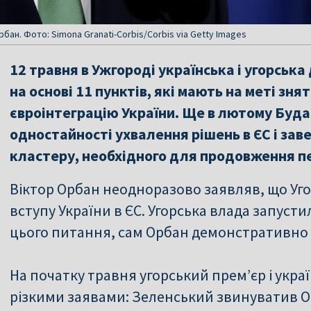
бан. Фото: Simona Granati-Corbis/Corbis via Getty Images
12 травня в Ужгороді українська і угорськ
на основі 11 пунктів, які мають на меті зня
євроінтеграцію України. Ще в лютому Буд
одностайності ухвалення рішень в ЄС і зав
кластеру, необхідного для продовження п
Віктор Орбан неодноразово заявляв, що У
вступу України в ЄС. Угорська влада запус
цього питання, сам Орбан демонстративно
На початку травня угорський прем’єр і укр
різкими заявами: Зеленський звинуватив Ор