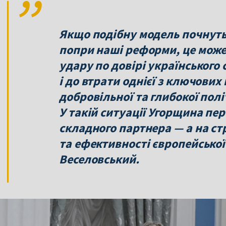
Якщо подібну модель почнуть 
попри наші реформи, це може
удару по довірі українського 
і до втрати однієї з ключови
добровільної та глибокої пол
У такій ситуації Угорщина пе
складного партнера — а на ст
та ефективності європейсько
Веселовський.