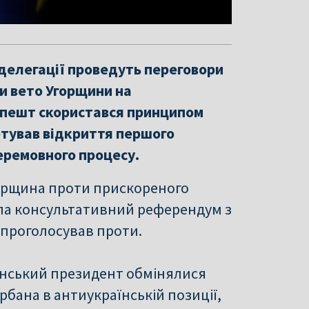
а делегації проведуть переговори
ти вето Угорщини на
апешт скористався принципом
етував відкриття першого
еремовного процесу.
горщина проти прискореного
тила консультативний референдум з
 проголосував проти.
аїнський президент обмінялися
бана в антиукраїнській позиції,