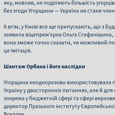
яку, мовляв, не поділяють більшість угорців
без згоди Угорщини — Україна не стане член
А втім, у Києві все ще припускають, що з 
заявила віцепрем’єрка Ольга Стефанішина, з
вона зможе точно сказати, чи можливий по
це імітація.
Шантаж Орбана і його наслідки
Угорщина неодноразово використовувала пр
Україну у двосторонніх питаннях, але й для
зокрема у бюджетній сфері та сфері верхов
директор Празького інституту Європейсько
Вокалек.