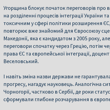
Угорщина блокує початок переговорів про в
на розділенні процесів інтеграції України т
токсичним у сфері політики розширення ЄС,
повторює вже знайомий для Євросоюзу сцен
Македонії, яка є кандидатом з 2005 року, а
переговори спочатку через Грецію, потім че
права ЄС та європейської інтеграції, доцен
Веселовський.
І навіть зміна назви держави не гарантува
прогресу, нагадує науковець. Аналогічна ситу
Чорногорії, частково в Сербії, де роки стат
сформували глибоке розчарування в європе