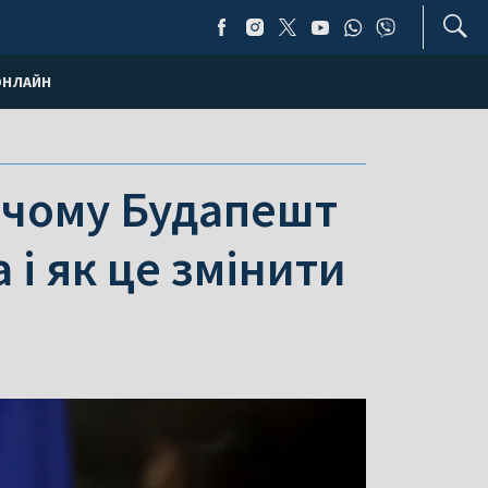
ОНЛАЙН
: чому Будапешт
 і як це змінити