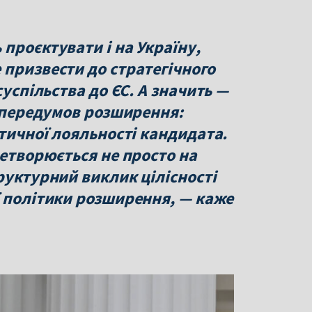
проєктувати і на Україну,
 призвести до стратегічного
суспільства до ЄС. А значить —
х передумов розширення:
ітичної лояльності кандидата.
ретворюється не просто на
руктурний виклик цілісності
ї політики розширення, — каже