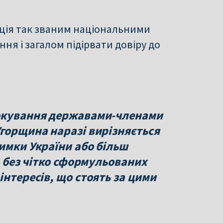
яція так званим національними
ня і загалом підірвати довіру до
локування державами-членами
Угорщина наразі вирізняється
имки України або більш
о без чітко сформульованих
інтересів, що стоять за цими