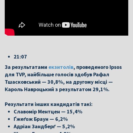
21:07
За результатами
екзитолів
, проведеного Ipsos
для TVP, найбільше голосів здобув Рафал
Тшасковський — 30,8%, на другому місці —
Кароль Навроцький з результатом 29,1%.
Результати інших кандидатів такі:
Славомір Ментцен — 15,4%
Ґжеґож Браун — 6,2%
Адріан Зандберґ — 5,2%