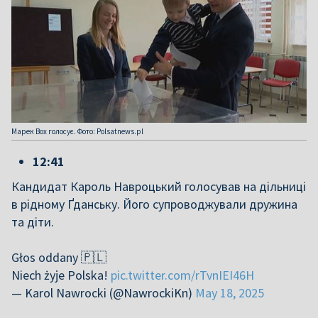
Марек Вох голосує. Фото: Polsatnews.pl
12:41
Кандидат Кароль Навроцький голосував на дільниці
в рідному Ґданську. Його супроводжували дружина
та діти.
Głos oddany 🇵🇱
Niech żyje Polska!
pic.twitter.com/rTvnIEI46H
— Karol Nawrocki (@NawrockiKn)
May 18, 2025