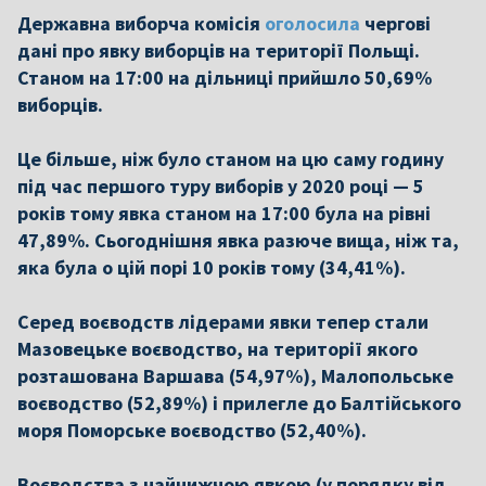
Державна виборча комісія
оголосила
чергові
дані про явку виборців на території Польщі.
Станом на 17:00 на дільниці прийшло 50,69%
виборців.
Це більше, ніж було станом на цю саму годину
під час першого туру виборів у 2020 році — 5
років тому явка станом на 17:00 була на рівні
47,89%. Сьогоднішня явка разюче вища, ніж та,
яка була о цій порі 10 років тому (34,41%).
Серед воєводств лідерами явки тепер стали
Мазовецьке воєводство, на території якого
розташована Варшава (54,97%), Малопольське
воєводство (52,89%) і прилегле до Балтійського
моря Поморське воєводство (52,40%).
Воєводства з найнижчою явкою (у порядку від