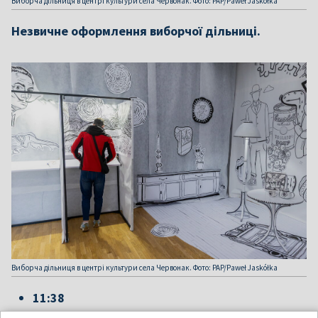
Виборча дільниця в центрі культури села Червонак. Фото: PAP/Paweł Jaskółka
Незвичне оформлення виборчої дільниці.
Виборча дільниця в центрі культури села Червонак. Фото: PAP/Paweł Jaskółka
11:38