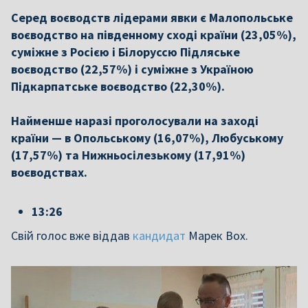
Серед воєводств лідерами явки є Малопольське
воєводство на південному сході країни (23,05%),
суміжне з Росією і Білоруссю Підляське
воєводство (22,57%) і суміжне з Україною
Підкарпатське воєводство (22,30%).
Найменше наразі проголосували на заході
країни — в Опольському (16,07%), Любуському
(17,57%) та Нижньосілезькому (17,91%)
воєводствах.
13:26
Свій голос вже віддав
кандидат
Марек Вох.