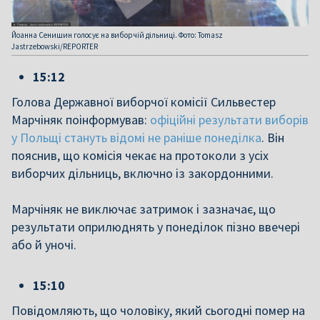
Йоанна Сенишин голосує на виборчій дільниці. Фото: Tomasz
Jastrzebowski/REPORTER
15:12
Голова Державної виборчої комісії Сильвестер
Марчіняк поінформував:
офіційні результати виборів
у Польщі стануть відомі не раніше понеділка
. Він
пояснив, що комісія чекає на протоколи з усіх
виборчих дільниць, включно із закордонними.
Марчіняк не виключає затримок і зазначає, що
результати оприлюднять у понеділок пізно ввечері
або й уночі.
15:10
Повідомляють, що чоловіку, який сьогодні помер на