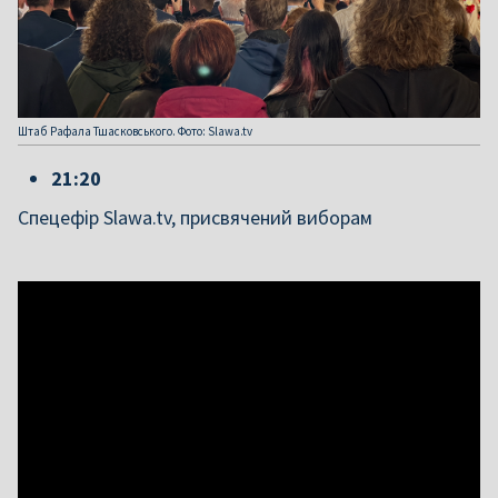
Штаб Рафала Тшасковського. Фото: Slawa.tv
21:20
Спецефір Slawa.tv, присвячений виборам