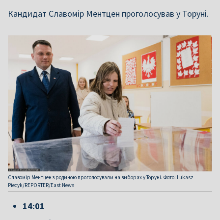
Кандидат Славомір Ментцен проголосував у Торуні.
Славомір Ментцен з родиною проголосували на виборах у Торуні. Фото: Lukasz
Piecyk/REPORTER/East News
14:01