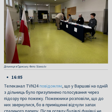
Дільниця в Ґданську. Фото: Slawa.tv
16:05
Телеканал TVN24
повідомляє
, що у Варшаві на одній
з дільниць було призупинено голосування через
підозру про пожежу. Пожежники розповіли, що до
них звернулися, бо в приміщенні відчули запах
спаленого паперу. Після огляду будівлі фахівці не