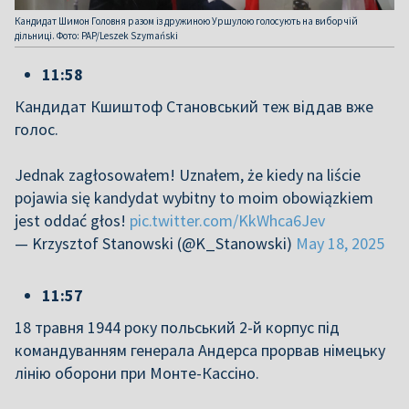
Кандидат Шимон Головня разом із дружиною Уршулою голосують на виборчій
дільниці. Фото: PAP/Leszek Szymański
11:58
Кандидат Кшиштоф Становський теж віддав вже
голос.
Jednak zagłosowałem! Uznałem, że kiedy na liście
pojawia się kandydat wybitny to moim obowiązkiem
jest oddać głos!
pic.twitter.com/KkWhca6Jev
— Krzysztof Stanowski (@K_Stanowski)
May 18, 2025
11:57
18 травня 1944 року польський 2-й корпус під
командуванням генерала Андерса прорвав німецьку
лінію оборони при Монте-Кассіно.