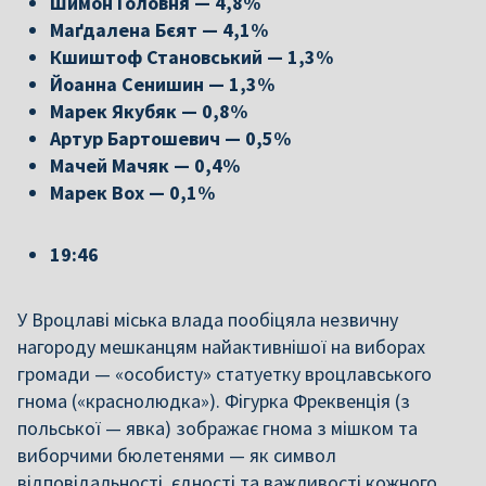
Шимон Головня — 4,8%
Маґдалена Бєят — 4,1%
Кшиштоф Становський — 1,3%
Йоанна Сенишин — 1,3%
Марек Якубяк — 0,8%
Артур Бартошевич — 0,5%
Мачей Мачяк — 0,4%
Марек Вох — 0,1%
19:46
У Вроцлаві міська влада пообіцяла незвичну
нагороду мешканцям найактивнішої на виборах
громади — «особисту» статуетку вроцлавського
гнома («краснолюдка»). Фігурка Фреквенція (з
польської — явка) зображає гнома з мішком та
виборчими бюлетенями — як символ
відповідальності, єдності та важливості кожного