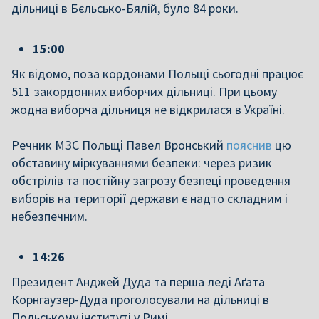
дільниці в Бєльсько-Бялій, було 84 роки.
15:00
Як відомо, поза кордонами Польщі сьогодні працює
511 закордонних виборчих дільниці. При цьому
жодна виборча дільниця не відкрилася в Україні.
Речник МЗС Польщі Павел Вронський
пояснив
цю
обставину міркуваннями безпеки: через ризик
обстрілів та постійну загрозу безпеці проведення
виборів на території держави є надто складним і
небезпечним.
14:26
Президент Анджей Дуда та перша леді Аґата
Корнгаузер-Дуда проголосували на дільниці в
Польському інституті у Римі.