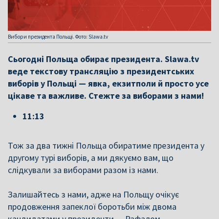
Вибори президента Польщі. Фото: Slawa.tv
Сьогодні Польща обирає президента. Slawa.tv
веде текстову трансляцію з президентських
виборів у Польщі — явка, екзитполи й просто усе
цікаве та важливе. Стежте за виборами з нами!
11:13
Тож за два тижні Польща обиратиме президента у
другому турі виборів, а ми дякуємо вам, що
слідкували за виборами разом із нами.
Залишайтесь з нами, адже на Польщу очікує
продовження запеклої боротьби між двома
кандидатами у президенти — Рафалом