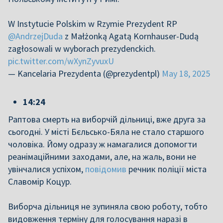
W Instytucie Polskim w Rzymie Prezydent RP
@AndrzejDuda
z Małżonką Agatą Kornhauser-Dudą
zagłosowali w wyborach prezydenckich.
pic.twitter.com/wXynZyvuxU
— Kancelaria Prezydenta (@prezydentpl)
May 18, 2025
14:24
Раптова смерть на виборчій дільниці, вже друга за
сьогодні. У місті Бєльсько-Бяла не стало старшого
чоловіка. Йому одразу ж намагалися допомогти
реанімаційними заходами, але, на жаль, вони не
увінчалися успіхом,
повідомив
речник поліції міста
Славомір Коцур.
Виборча дільниця не зупиняла свою роботу, тобто
видовження терміну для голосування наразі в