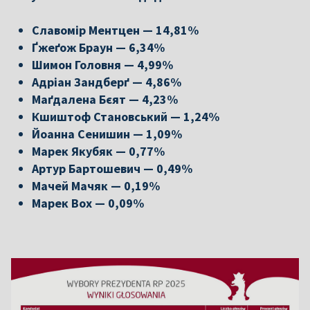
Славомір Ментцен — 14,81%
Ґжеґож Браун — 6,34%
Шимон Головня — 4,99%
Адріан Зандберґ — 4,86%
Маґдалена Бєят — 4,23%
Кшиштоф Становський — 1,24%
Йоанна Сенишин — 1,09%
Марек Якубяк — 0,77%
Артур Бартошевич — 0,49%
Мачей Мачяк — 0,19%
Марек Вох — 0,09%