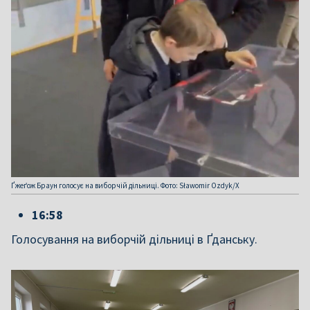
Ґжеґож Браун голосує на виборчій дільниці. Фото: Sławomir Ozdyk/X
16:58
Голосування на виборчій дільниці в Ґданську.