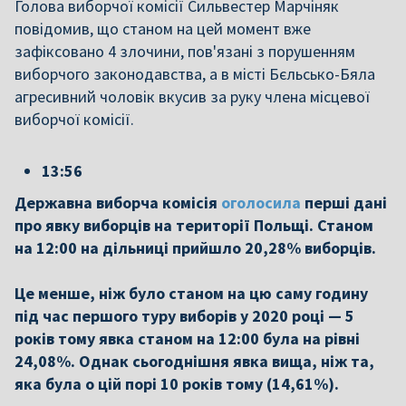
Голова виборчої комісії Сильвестер Марчіняк
повідомив, що станом на цей момент вже
зафіксовано 4 злочини, пов'язані з порушенням
виборчого законодавства, а в місті Бєльсько-Бяла
агресивний чоловік вкусив за руку члена місцевої
виборчої комісії.
13:56
Державна виборча комісія
оголосила
перші дані
про явку виборців на території Польщі. Станом
на 12:00 на дільниці прийшло 20,28% виборців.
Це менше, ніж було станом на цю саму годину
під час першого туру виборів у 2020 році — 5
років тому явка станом на 12:00 була на рівні
24,08%. Однак сьогоднішня явка вища, ніж та,
яка була о цій порі 10 років тому (14,61%).