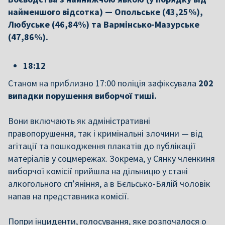
найменшого відсотка) — Опольське (43,25%),
Любуське (46,84%) та Вармінсько-Мазурське
(47,86%).
18:12
Станом на приблизно 17:00 поліція зафіксувала
202
випадки порушення виборчої тиші.
Вони включають як адміністративні
правопорушення, так і кримінальні злочини — від
агітації та пошкодження плакатів до публікації
матеріалів у соцмережах. Зокрема, у Сянку членкиня
виборчої комісії прийшла на дільницю у стані
алкогольного сп’яніння, а в Бєльсько-Бялій чоловік
напав на представника комісії.
Попри інциденти, голосування, яке розпочалося о