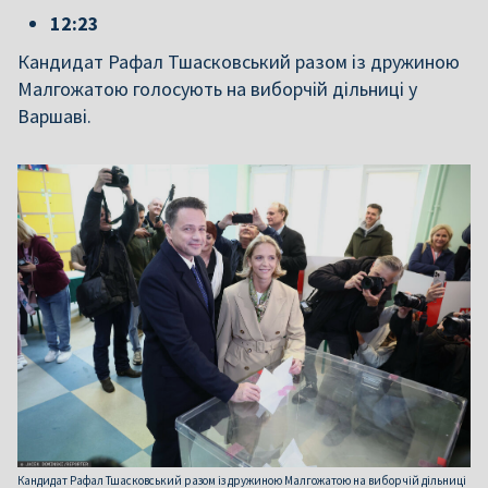
12:23
Кандидат Рафал Тшасковський разом із дружиною
Малгожатою голосують на виборчій дільниці у
Варшаві.
Кандидат Рафал Тшасковський разом із дружиною Малгожатою на виборчій дільниці