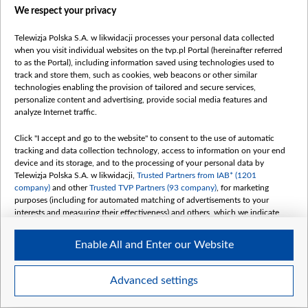
На Фарерських островах вперше в історії відкрили
We respect your privacy
польську виборчу дільницю. Її очолює Сабіна
Поульсен — польська блогерка, яка в 2005 році
Telewizja Polska S.A. w likwidacji processes your personal data collected
when you visit individual websites on the tvp.pl Portal (hereinafter referred
емігрувала на острови.
to as the Portal), including information saved using technologies used to
track and store them, such as cookies, web beacons or other similar
За підтримки Посольства Польщі в Данії (під
technologies enabling the provision of tailored and secure services,
personalize content and advertising, provide social media features and
суверенітетом цієї країни перебувають острови)
analyze Internet traffic.
вона відкрила виборчу дільницю у столиці островів
Click "I accept and go to the website" to consent to the use of automatic
— місті Торсгавн.
tracking and data collection technology, access to information on your end
device and its storage, and to the processing of your personal data by
На Фарерських островах зареєстровано 72 виборців,
Telewizja Polska S.A. w likwidacji,
Trusted Partners from IAB* (1201
company)
and other
Trusted TVP Partners (93 company)
, for marketing
перші голоси на цій дільниці вже
віддано
.
purposes (including for automated matching of advertisements to your
interests and measuring their effectiveness) and others, which we indicate
below.
11:30
Enable All and Enter our Website
The purposes of processing your data by TVP S.A. w likwidacji are as
Кандидатка на посаду президента Маґдалена Бєят
follows:
разом із чоловіком Мачєєм проголосували на
Store and/or access information on a device
Advanced settings
Use limited data to select advertising
виборчій дільниці у варшавському районі Прага.
Create profiles for personalised advertising