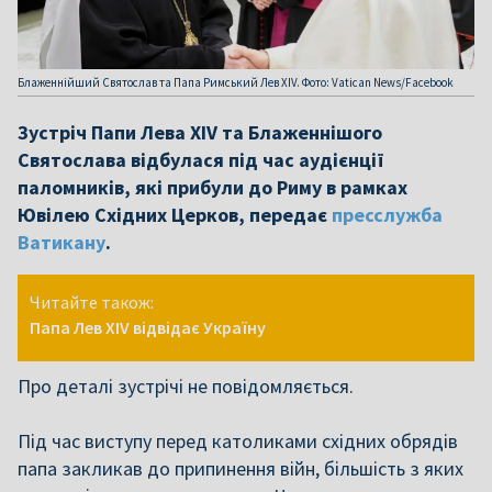
Блаженнійший Святослав та Папа Римський Лев XIV. Фото: Vatican News/Facebook
Зустріч Папи Лева XIV та Блаженнішого
Святослава відбулася під час аудієнції
паломників, які прибули до Риму в рамках
Ювілею Східних Церков, передає
пресслужба
Ватикану
.
Читайте також:
Папа Лев XIV відвідає Україну
Про деталі зустрічі не повідомляється.
Під час виступу перед католиками східних обрядів
папа закликав до припинення війн, більшість з яких