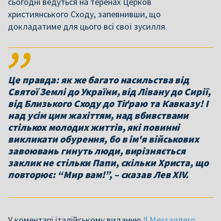
сьогодні ведуться на теренах Церков
християнського Сходу, запевнивши, що
докладатиме для цього всі свої зусилля.
Це правда: як же багато насильства від
Святої Землі до України, від Лівану до Сирії,
від Близького Сходу до Тіґраю та Кавказу! І
над усім цим жахіттям, над вбивствами
стількох молодих життів, які повинні
викликати обурення, бо в ім'я військових
завоювань гинуть люди, вирізняється
заклик не стільки Папи, скільки Христа, що
повторює: “Мир вам!”, – сказав Лев XIV.
У коментарі італійському виданню
Il Messaggero
,