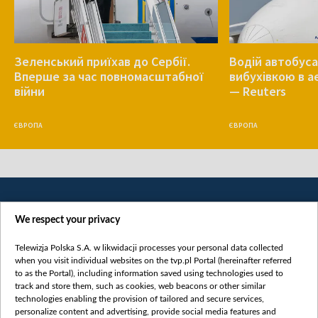
Зеленський приїхав до Сербії.
Водій автобуса
Вперше за час повномасштабної
вибухівкою в 
війни
— Reuters
ЄВРОПА
ЄВРОПА
We respect your privacy
Telewizja Polska S.A. w likwidacji processes your personal data collected
when you visit individual websites on the tvp.pl Portal (hereinafter referred
to as the Portal), including information saved using technologies used to
Категорії
track and store them, such as cookies, web beacons or other similar
technologies enabling the provision of tailored and secure services,
Новини
personalize content and advertising, provide social media features and