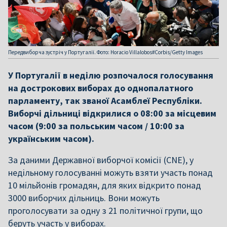
Передвиборча зустріч у Португалії. Фото: Horacio Villalobos#Corbis/Getty Images
У Португалії в неділю розпочалося голосування
на дострокових виборах до однопалатного
парламенту, так званої Асамблеї Республіки.
Виборчі дільниці відкрилися о 08:00 за місцевим
часом (9:00 за польським часом / 10:00 за
українським часом).
За даними Державної виборчої комісії (CNE), у
недільному голосуванні можуть взяти участь понад
10 мільйонів громадян, для яких відкрито понад
3000 виборчих дільниць. Вони можуть
проголосувати за одну з 21 політичної групи, що
беруть участь у виборах.