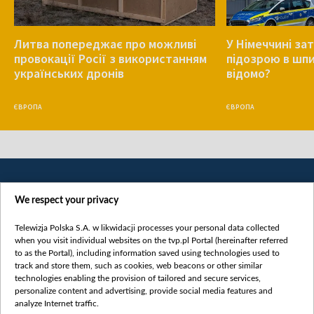
Литва попереджає про можливі
У Німеччині за
провокації Росії з використанням
підозрою в шпи
українських дронів
відомо?
ЄВРОПА
ЄВРОПА
We respect your privacy
Telewizja Polska S.A. w likwidacji processes your personal data collected
when you visit individual websites on the tvp.pl Portal (hereinafter referred
to as the Portal), including information saved using technologies used to
Категорії
track and store them, such as cookies, web beacons or other similar
technologies enabling the provision of tailored and secure services,
Новини
personalize content and advertising, provide social media features and
analyze Internet traffic.
Війна