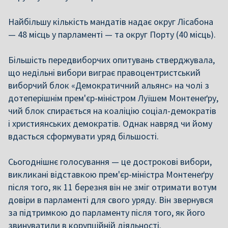
Найбільшу кількість мандатів надає округ Лісабона
— 48 місць у парламенті — та округ Порту (40 місць).
Більшість передвиборчих опитувань стверджувала,
що недільні вибори виграє правоцентристський
виборчий блок «Демократичний альянс» на чолі з
дотеперішнім прем'єр-міністром Луїшем Монтенеґру,
чий блок спирається на коаліцію соціал-демократів
і християнських демократів. Однак навряд чи йому
вдасться сформувати уряд більшості.
Сьогоднішнє голосування — це дострокові вибори,
викликані відставкою прем'єр-міністра Монтенеґру
після того, як 11 березня він не зміг отримати вотум
довіри в парламенті для свого уряду. Він звернувся
за підтримкою до парламенту після того, як його
звинуватили в корупційній діяльності.