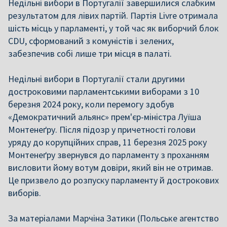
Недільні вибори в Португалії завершилися слабким
результатом для лівих партій. Партія Livre отримала
шість місць у парламенті, у той час як виборчий блок
CDU, сформований з комуністів і зелених,
забезпечив собі лише три місця в палаті.
Недільні вибори в Португалії стали другими
достроковими парламентськими виборами з 10
березня 2024 року, коли перемогу здобув
«Демократичний альянс» прем'єр-міністра Луїша
Монтенеґру. Після підозр у причетності голови
уряду до корупційних справ, 11 березня 2025 року
Монтенеґру звернувся до парламенту з проханням
висловити йому вотум довіри, який він не отримав.
Це призвело до розпуску парламенту й дострокових
виборів.
За матеріалами Марчіна Затики (Польське агентство