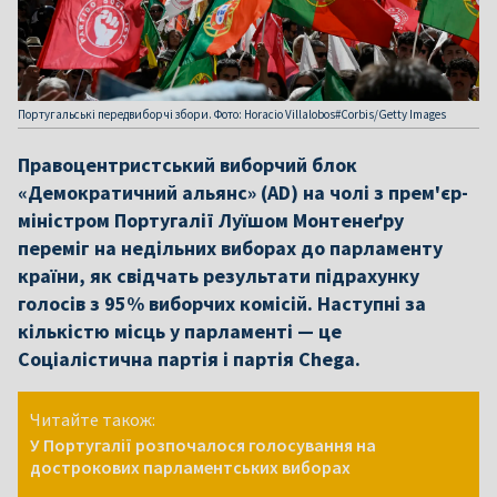
Португальські передвиборчі збори. Фото: Horacio Villalobos#Corbis/Getty Images
Правоцентристський виборчий блок
«Демократичний альянс» (АD) на чолі з прем'єр-
міністром Португалії Луїшом Монтенеґру
переміг на недільних виборах до парламенту
країни, як свідчать результати підрахунку
голосів з 95% виборчих комісій. Наступні за
кількістю місць у парламенті — це
Соціалістична партія і партія Chega.
Читайте також:
У Португалії розпочалося голосування на
дострокових парламентських виборах