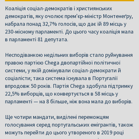
Коаліція соціал-демократів і християнських
демократів, яку очолює прем'єр-міністр Монтенеґру,
набрала понад 32,7% голосів, що дає їй 89 місць у
230-місному парламенті. До цього часу коаліція мала
в парламенті 81 депутата.
Несподіванкою недільних виборів стало руйнування
правою партією Chega двопартійної політичної
системи, у якій домінували соціал-демократи й
соціалісти; така система існувала в Португалії
впродовж 50 років. Партія Chega здобула підтримку
22,5% виборців, що конвертується в 58 місць у
парламенті — на 8 більше, ніж вона мала до виборів.
Ще чотири мандати, виділені переможцям
голосування серед португальських емігрантів, також
можуть перейти до цього утвореного в 2019 році