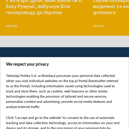
У Болгарії дрон, який прилетів із
Сербія пообіця
боку Румунії, вибухнув біля
медичної та е
газопроводу до України
допомоги
ЄВРОПА
ЄВРОПА
We respect your privacy
Telewizja Polska S.A. w likwidacji processes your personal data collected
when you visit individual websites on the tvp.pl Portal (hereinafter referred
to as the Portal), including information saved using technologies used to
Категорії
track and store them, such as cookies, web beacons or other similar
technologies enabling the provision of tailored and secure services,
Новини
personalize content and advertising, provide social media features and
analyze Internet traffic.
Війна
Докладно
Click "I accept and go to the website" to consent to the use of automatic
tracking and data collection technology, access to information on your end
Погляд
device and its storage, and to the processing of your personal data by