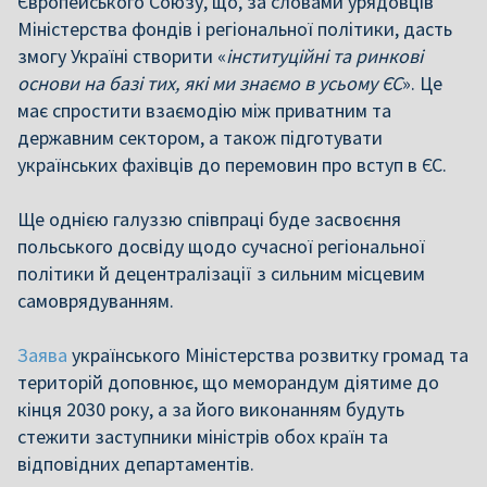
Європейського Союзу, що, за словами урядовців
Міністерства фондів і регіональної політики, дасть
змогу Україні створити «
інституційні та ринкові
основи на базі тих, які ми знаємо в усьому ЄС
». Це
має спростити взаємодію між приватним та
державним сектором, а також підготувати
українських фахівців до перемовин про вступ в ЄС.
Ще однією галуззю співпраці буде засвоєння
польського досвіду щодо сучасної регіональної
політики й децентралізації з сильним місцевим
самоврядуванням.
Заява
українського Міністерства розвитку громад та
територій доповнює, що меморандум діятиме до
кінця 2030 року, а за його виконанням будуть
стежити заступники міністрів обох країн та
відповідних департаментів.