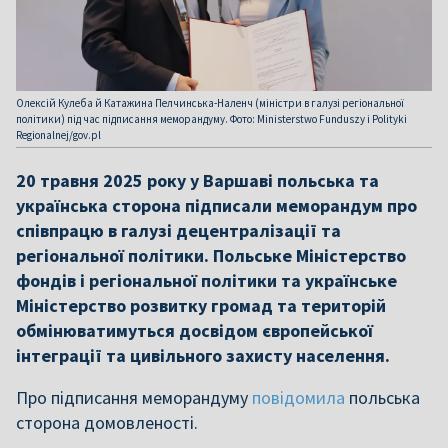
Олексій Кулеба й Катажина Пелчинська-Наленч (міністри в галузі регіональної
політики) під час підписання меморандуму. Фото: Ministerstwo Funduszy i Polityki
Regionalnej/gov.pl
20 травня 2025 року у Варшаві польська та
українська сторона підписали меморандум про
співпрацю в галузі децентралізації та
регіональної політики. Польське Міністерство
фондів і регіональної політики та українське
Міністерство розвитку громад та територій
обмінюватимуться досвідом європейської
інтеграції та цивільного захисту населення.
Про підписання меморандуму
повідомила
польська
сторона домовленості.