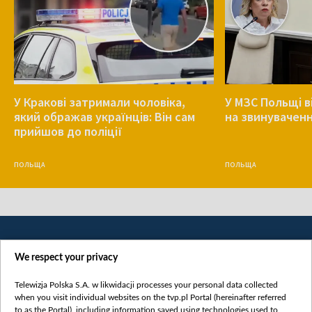
У Кракові затримали чоловіка,
У МЗС Польщі в
який ображав українців: Він сам
на звинуваченн
прийшов до поліції
ПОЛЬЩА
ПОЛЬЩА
We respect your privacy
Telewizja Polska S.A. w likwidacji processes your personal data collected
when you visit individual websites on the tvp.pl Portal (hereinafter referred
to as the Portal), including information saved using technologies used to