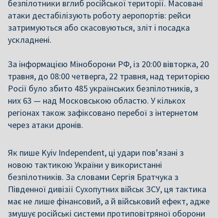
безпілотники вглиб російської території. Масовані
атаки дестабілізують роботу аеропортів: рейси
затримуються або скасовуються, зліт і посадка
ускладнені.
За інформацією Міноборони РФ, із 20:00 вівторка, 20
травня, до 08:00 четверга, 22 травня, над територією
Росії було збито 485 українських безпілотників, з
них 63 — над Московською областю. У кількох
регіонах також зафіксовано перебої з інтернетом
через атаки дронів.
Як пише Kyiv Independent, ці удари пов’язані з
новою тактикою України у використанні
безпілотників. За словами Сергія Братчука з
Південної дивізії Сухопутних військ ЗСУ, ця тактика
має не лише фінансовий, а й військовий ефект, адже
змушує російські системи протиповітряної оборони