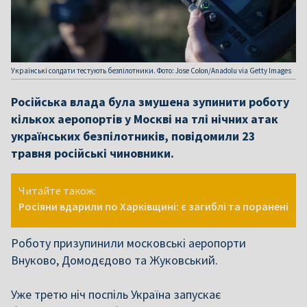
Українські солдати тестують безпілотники. Фото: Jose Colon/Anadolu via Getty Images
Російська влада була змушена зупинити роботу
кількох аеропортів у Москві на тлі нічних атак
українських безпілотників, повідомили 23
травня російські чиновники.
Читайте також:
Росіяни вдарили по Харківщині: є загиблі та поранені
Роботу призупинили московські аеропорти
Внуково, Домодєдово та Жуковський.
Уже третю ніч поспіль Україна запускає