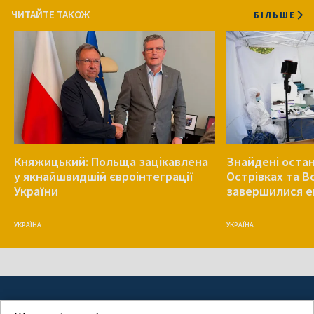
ЧИТАЙТЕ ТАКОЖ
БІЛЬШЕ
Княжицький: Польща зацікавлена
Знайдені остан
у якнайшвидшій євроінтеграції
Острівках та В
України
завершилися е
УКРАЇНА
УКРАЇНА