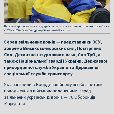
Визволені з російського полону українські захисники в рамках останнього дня обміну
«1000 на 1000». Фото: Володимир Зеленський/Facebook
Cеред звільнених воїнів — представники ЗCУ,
зокрема Військово-морських сил, Повітряних
Сил, Десантно-штурмових військ, Сил ТрО, а
також Національної гвардії України, Державної
прикордонної служби України та Державної
спеціальної служби транспорту.
Як зазначили в Координаційному штабі з питань
поводження з військовополоненими, серед
звільнених українських воїнів — 70 Оборонців
Маріуполя.