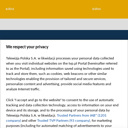
ВІЙНА
ВІЙНА
We respect your privacy
Telewizja Polska S.A. w likwidacji processes your personal data collected
when you visit individual websites on the tvp.pl Portal (hereinafter referred
to as the Portal), including information saved using technologies used to
Категорії
track and store them, such as cookies, web beacons or other similar
technologies enabling the provision of tailored and secure services,
Новини
personalize content and advertising, provide social media features and
analyze Internet traffic.
Війна
Докладно
Click "I accept and go to the website" to consent to the use of automatic
tracking and data collection technology, access to information on your end
Погляд
device and its storage, and to the processing of your personal data by
Цікаво
Telewizja Polska S.A. w likwidacji,
Trusted Partners from IAB* (1201
company)
and other
Trusted TVP Partners (93 company)
, for marketing
Slawa.tv
purposes (including for automated matching of advertisements to your