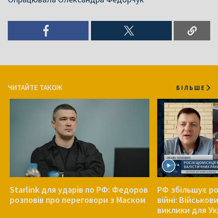
ЧИТАЙТЕ ТАКОЖ
БІЛЬШЕ
Starlink для ударів по РФ: Федоров
РФ збільшує ро
розповів про переговори з Маском
війні: Військов
виклики для Ук