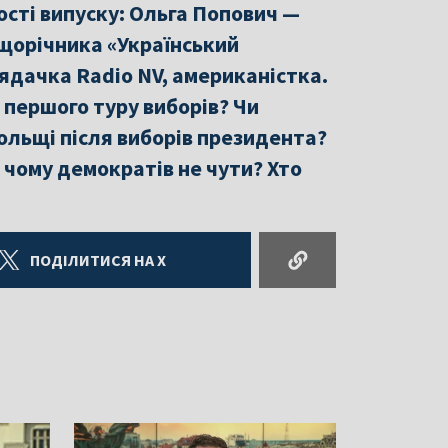
ості випуску: Ольга Попович —
щорічника «Український
ядачка Radio NV, американістка.
 першого туру виборів? Чи
ольщі після виборів президента?
 чому демократів не чути? Хто
ПОДІЛИТИСЯ НА X