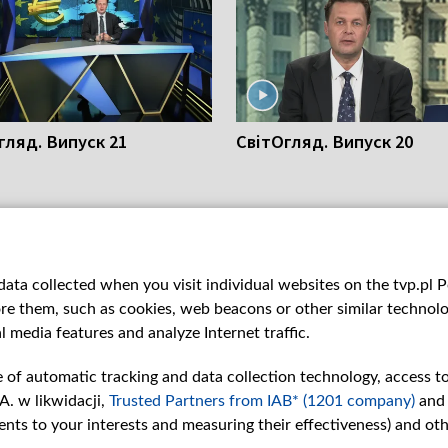
гляд. Випуск 21
СвітОгляд. Випуск 20
ata collected when you visit individual websites on the tvp.pl Por
ЯД
СВІТОГЛЯД
re them, such as cookies, web beacons or other similar technolog
l media features and analyze Internet traffic.
e of automatic tracking and data collection technology, access t
A. w likwidacji,
Trusted Partners from IAB* (1201 company)
and
nts to your interests and measuring their effectiveness) and ot