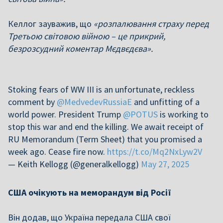
Келлог зауважив, що
«розпалювання страху перед
Третьою світовою війною – це прикрий,
безрозсудний коментар Мєдвєдєва».
Stoking fears of WW III is an unfortunate, reckless
comment by
@MedvedevRussiaE
and unfitting of a
world power. President Trump
@POTUS
is working to
stop this war and end the killing. We await receipt of
RU Memorandum (Term Sheet) that you promised a
week ago. Cease fire now.
https://t.co/Mq2NxLyw2V
— Keith Kellogg (@generalkellogg)
May 27, 2025
США очікують на меморандум від Росії
Він додав, що Україна передала США свої