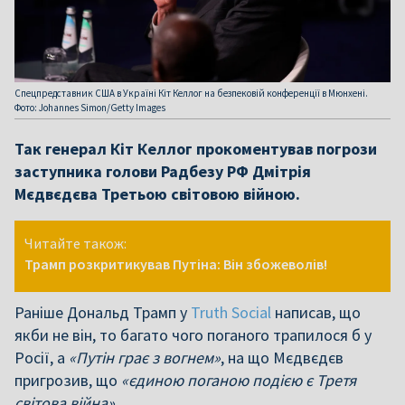
Спецпредставник США в Україні Кіт Келлог на безпековій конференції в Мюнхені.
Фото: Johannes Simon/Getty Images
Так генерал Кіт Келлог прокоментував погрози
заступника голови Радбезу РФ Дмітрія
Мєдвєдєва Третьою світовою війною.
Читайте також:
Трамп розкритикував Путіна: Він збожеволів!
Раніше Дональд Трамп у
Truth Social
написав, що
якби не він, то багато чого поганого трапилося б у
Росії, а
«Путін грає з вогнем»
, на що Мєдвєдєв
пригрозив, що
«єдиною поганою подією є Третя
світова війна».