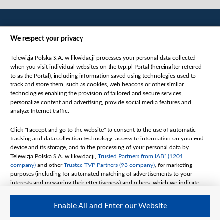
We respect your privacy
Telewizja Polska S.A. w likwidacji processes your personal data collected
when you visit individual websites on the tvp.pl Portal (hereinafter referred
to as the Portal), including information saved using technologies used to
Категорії
track and store them, such as cookies, web beacons or other similar
technologies enabling the provision of tailored and secure services,
Новини
personalize content and advertising, provide social media features and
analyze Internet traffic.
Війна
Докладно
Click "I accept and go to the website" to consent to the use of automatic
tracking and data collection technology, access to information on your end
Погляд
device and its storage, and to the processing of your personal data by
Цікаво
Telewizja Polska S.A. w likwidacji,
Trusted Partners from IAB* (1201
company)
and other
Trusted TVP Partners (93 company)
, for marketing
Slawa.tv
purposes (including for automated matching of advertisements to your
Про нас
interests and measuring their effectiveness) and others, which we indicate
below.
Контакти
Enable All and Enter our Website
Правила використання матеріалів
The purposes of processing your data by TVP S.A. w likwidacji are as
follows: