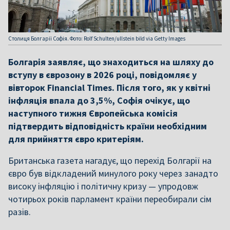
Столиця Болгарії Софія. Фото: Rolf Schulten/ullstein bild via Getty Images
Болгарія заявляє, що знаходиться на шляху до
вступу в єврозону в 2026 році, повідомляє у
вівторок Financial Times. Після того, як у квітні
інфляція впала до 3,5%, Софія очікує, що
наступного тижня Європейська комісія
підтвердить відповідність країни необхідним
для прийняття євро критеріям.
Британська газета нагадує, що перехід Болгарії на
євро був відкладений минулого року через занадто
високу інфляцію і політичну кризу — упродовж
чотирьох років парламент країни переобирали сім
разів.