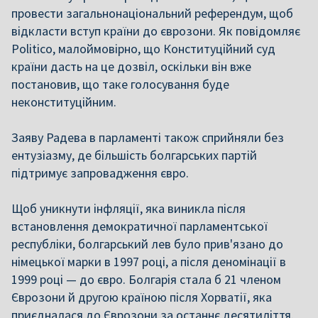
провести загальнонаціональний референдум, щоб
відкласти вступ країни до єврозони. Як повідомляє
Politico, малоймовірно, що Конституційний суд
країни дасть на це дозвіл, оскільки він вже
постановив, що таке голосування буде
неконституційним.
Заяву Радева в парламенті також сприйняли без
ентузіазму, де більшість болгарських партій
підтримує запровадження євро.
Щоб уникнути інфляції, яка виникла після
встановлення демократичної парламентської
республіки, болгарський лев було прив'язано до
німецької марки в 1997 році, а після деномінації в
1999 році — до євро. Болгарія стала б 21 членом
Єврозони й другою країною після Хорватії, яка
приєдналася до Єврозони за останнє десятиліття.