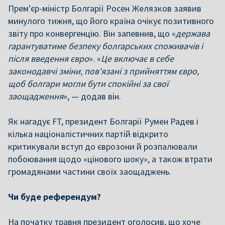
Прем'єр-міністр Болгарії Росен Желязков заявив
минулого тижня, що його країна очікує позитивного
звіту про конвергенцію. Він запевнив, що «
держава
гарантуватиме безпеку болгарських споживачів і
після введення євро
». «
Це включає в себе
законодавчі зміни, пов'язані з прийняттям євро,
щоб болгари могли бути спокійні за свої
заощадження
», — додав він.
Як нагадує FT, президент Болгарії Румен Радев і
кілька націоналістичних партій відкрито
критикували вступ до єврозони й розпалювали
побоювання щодо «цінового шоку», а також втрати
громадянами частини своїх заощаджень.
Чи буде референдум?
На початку травня президент оголосив, що хоче