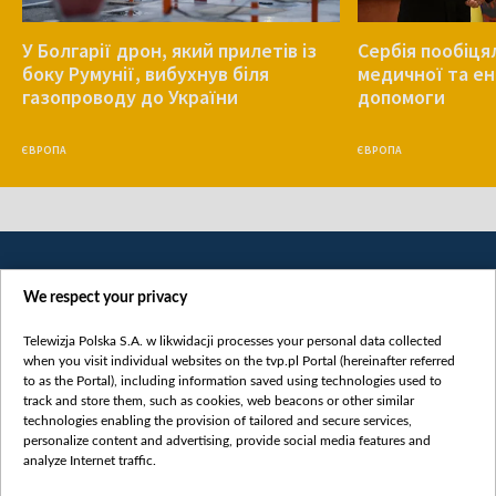
У Болгарії дрон, який прилетів із
Сербія пообіця
боку Румунії, вибухнув біля
медичної та е
газопроводу до України
допомоги
ЄВРОПА
ЄВРОПА
We respect your privacy
Telewizja Polska S.A. w likwidacji processes your personal data collected
when you visit individual websites on the tvp.pl Portal (hereinafter referred
to as the Portal), including information saved using technologies used to
Категорії
track and store them, such as cookies, web beacons or other similar
technologies enabling the provision of tailored and secure services,
Новини
personalize content and advertising, provide social media features and
analyze Internet traffic.
Війна