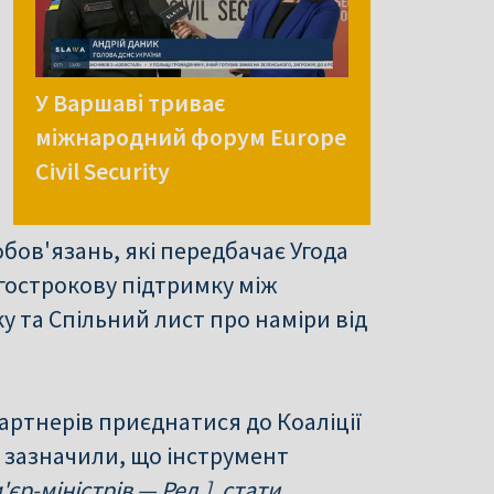
У Варшаві триває
міжнародний форум Europe
Civil Security
бов'язань, які передбачає Угода
вгострокову підтримку між
ку та Спільний лист про наміри від
ртнерів приєднатися до Коаліції
 зазначили, що інструмент
'єр-міністрів — Ред.], стати