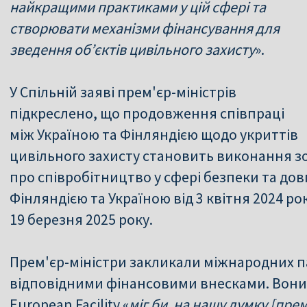
найкращими практиками у цій сфері та
створювати механізми фінансування для
зведення об’єктів цивільного захисту
».
У Спільній заяві прем'єр-міністрів
підкреслено, що продовження співпраці
між Україною та Фінляндією щодо укриттів
цивільного захисту становить виконання зо
про співробітництво у сфері безпеки та до
Фінляндією та Україною від 3 квітня 2024 ро
19 березня 2025 року.
Прем'єр-міністри закликали міжнародних па
відповідними фінансовими внесками. Вони
European Facility «
міг би, на нашу думку [прем