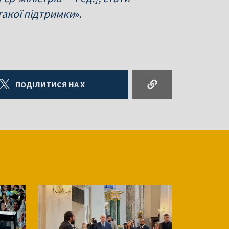
такої підтримки
».
ПОДІЛИТИСЯ НА X