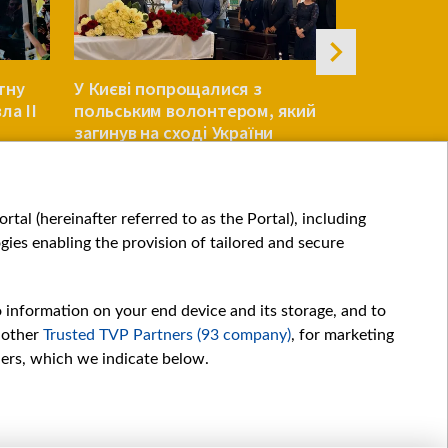
тну
У Києві попрощалися з
Княжицьк
ла ІІ
польським волонтером, який
зацікавле
загинув на сході України
євроінтегр
(оновлено)
УКРАЇНА
УКРАЇНА
tal (hereinafter referred to as the Portal), including
ies enabling the provision of tailored and secure
o information on your end device and its storage, and to
 other
Trusted TVP Partners (93 company)
, for marketing
hers, which we indicate below.
Обробка даних