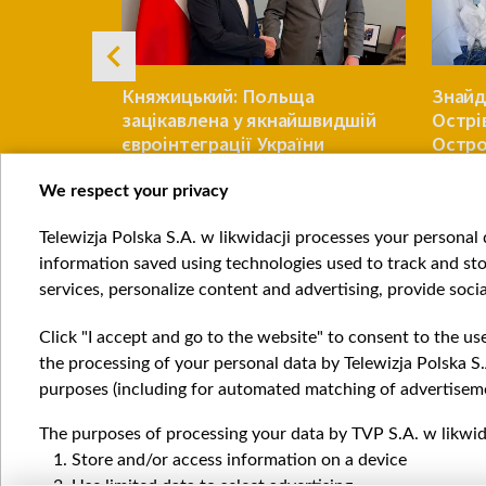
 з
Княжицький: Польща
Знайд
ом, який
зацікавлена у якнайшвидшій
Острі
аїни
євроінтеграції України
Остро
ексгу
We respect your privacy
УКРАЇНА
УКРАЇНА
Telewizja Polska S.A. w likwidacji processes your personal d
Item
information saved using technologies used to track and sto
1
services, personalize content and advertising, provide socia
of
4
Click "I accept and go to the website" to consent to the us
the processing of your personal data by Telewizja Polska S.
purposes (including for automated matching of advertiseme
The purposes of processing your data by TVP S.A. w likwida
Катего
Store and/or access information on a device
Новин