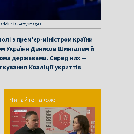
adolu via Getty Images
чолі з прем'єр-міністром країни
ром України Денисом Шмигалем й
вома державами. Серед них —
аткування Коаліції укриттів
Читайте також: