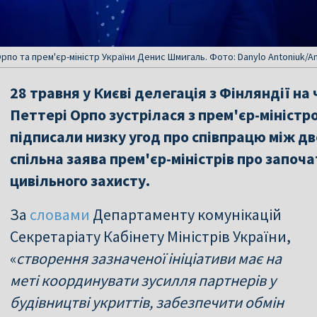
Орпо та прем'єр-міністр України Денис Шмигаль. Фото: Danylo Antoniuk/An
28 травня у Києві делегація з Фінляндії на 
Петтері Орпо зустрілася з прем'єр-мініст
підписали низку угод про співпрацю між д
спільна заява прем'єр-міністрів про започ
цивільного захисту.
За
словами
Департаменту комунікацій
Секретаріату Кабінету Міністрів України,
«
створення зазначеної ініціативи має на
меті координувати зусилля партнерів у
будівництві укриттів, забезпечити обмін