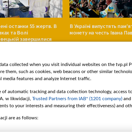
ені останки 55 жертв. В
В Україні випустять пам’я
вках та Волі
монету на честь Івана Пав
вецькій завершилися
мації
УКРАЇНА
ata collected when you visit individual websites on the tvp.pl Por
re them, such as cookies, web beacons or other similar technolog
l media features and analyze Internet traffic.
e of automatic tracking and data collection technology, access t
A. w likwidacji,
Trusted Partners from IAB* (1201 company)
and
nts to your interests and measuring their effectiveness) and ot
cji are as follows:
рії
Slawa.tv
и
Про нас