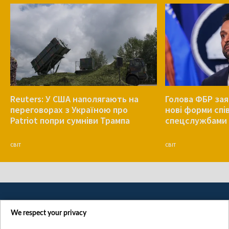
Reuters: У США наполягають на
Голова ФБР зая
переговорах з Україною про
нові форми спів
Patriot попри сумніви Трампа
спецслужбами 
СВІТ
СВІТ
We respect your privacy