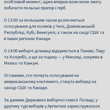
особливий момент, адже вперше вони мали змогу
побачити польські прапор і герб.
О 13:00 за польським часом розпочнеться
голосування для поляків у Чилі, Домініканській
Республіці, Кубі, Венесуелі, а також на сході США та
в інших регіонах Канади.
О 14:00 виборчі дільниці відкриються в Панамі, Перу
та Колумбії, а ще за годину — у Мексиці, зокрема в
Мехіко та Канкуні.
Останніми, хто почнуть голосування на
американському континенті, стануть виборці на
заході США та Канади.
За даними Державної виборчої комісії Польщі, у
другому турі виборів у Аргентині зареєструвалося