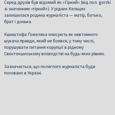
Серед друзів був відомий як «Гіркий» (від пол. gorzki
зі значенням «гіркий»). У рідних Кельцях
залишилася родина журналіста — матір, батько,
брат і донька.
Кшиштофа Ґожеляка описують як невтомного
шукача правди, який не боявся, у тому числі,
порушувати питання корупції в рідному
Свєнтокшиському воєводстві на будь-яких рівнях.
Зазначається, що полеглого журналіста буде
поховано в Україні.