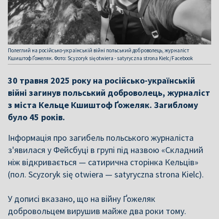
Полеглий на російсько-українській війні польський доброволець, журналіст
Кшиштоф Ґожеляк. Фото: Scyzoryk się otwiera - satyryczna strona Kielc/Facebook
30 травня 2025 року на російсько-українській
війні загинув польський доброволець, журналіст
з міста Кельце Кшиштоф Ґожеляк. Загиблому
було 45 років.
Інформація про загибель польського журналіста
з'явилася у Фейсбуці в групі під назвою «Складний
ніж відкривається — сатирична сторінка Кельців»
(пол. Scyzoryk się otwiera — satyryczna strona Kielc).
У дописі вказано, що на війну Ґожеляк
добровольцем вирушив майже два роки тому.