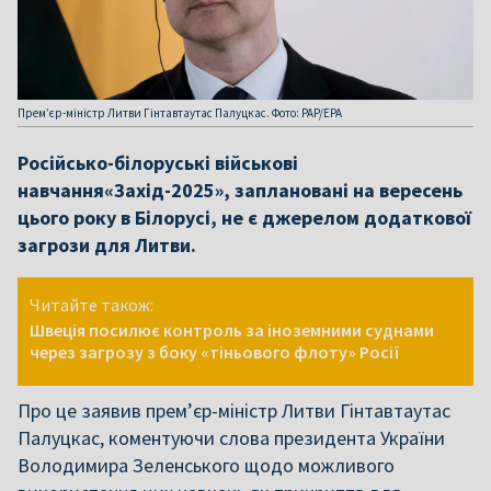
Прем’єр-міністр Литви Гінтавтаутас Палуцкас. Фото: PAP/EPA
Російсько-білоруські військові
навчання«Захід-2025», заплановані на вересень
цього року в Білорусі, не є джерелом додаткової
загрози для Литви.
Читайте також:
Швеція посилює контроль за іноземними суднами
через загрозу з боку «тіньового флоту» Росії
Про це заявив прем’єр-міністр Литви Гінтавтаутас
Палуцкас, коментуючи слова президента України
Володимира Зеленського щодо можливого