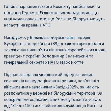
Голова парламентського Комітету нацбезпеки та
оборони Гедрімас Єглінскас також зауважив, що
нині немає ознак того, що Росія чи Білорусь можуть
напасти на країни НАТО.
Нагадуємо, у Вільнюсі відбувся
саміт
лідерів
Бухарестської дев’ятки (B9), до якого приєдналися
також очільники п’яти північних європейських країн,
президент України Володимир Зеленський та
генеральний секретар НАТО Марк Рютте.
Під час засідання український лідер закликав
союзників не недооцінювати ризики, пов’язані з
військовими навчаннями «Захід-2025», які мають
розпочатися у вересні на білоруській території. За
попередніми оцінками, в них можуть взяти участь
від 100 до 150 тисяч військовослужбовців Росії та