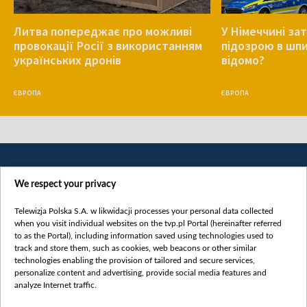
Литва попереджає про можливі
У Німеччині за
провокації Росії з використанням
підозрою в шпи
українських дронів
відомо?
ЄВРОПА
ЄВРОПА
We respect your privacy
Telewizja Polska S.A. w likwidacji processes your personal data collected
when you visit individual websites on the tvp.pl Portal (hereinafter referred
to as the Portal), including information saved using technologies used to
Категорії
track and store them, such as cookies, web beacons or other similar
technologies enabling the provision of tailored and secure services,
Новини
personalize content and advertising, provide social media features and
analyze Internet traffic.
Війна