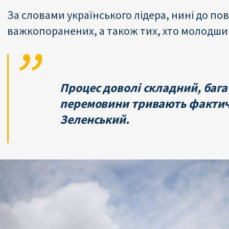
За словами українського лідера, нині до п
важкопоранених, а також тих, хто молодший 
Процес доволі складний, бага
перемовини тривають фактич
Зеленський.