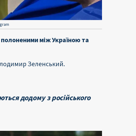
egram
у полоненими між Україною та
олодимир Зеленський.
ються додому з російського