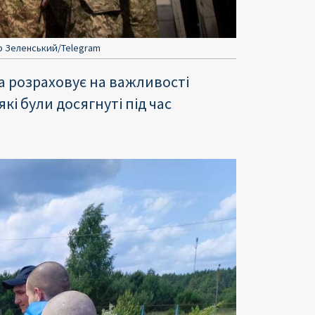
р Зеленський/Telegram
а розраховує на важливості
і були досягнуті під час