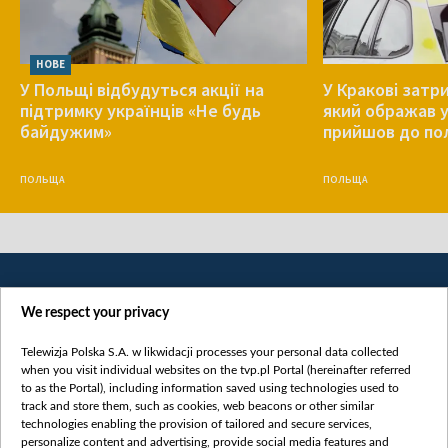
НОВЕ
У Польщі відбудуться акції на
У Кракові затр
підтримку українців «Не будь
який ображав у
байдужим»
прийшов до пол
ПОЛЬЩА
ПОЛЬЩА
We respect your privacy
Telewizja Polska S.A. w likwidacji processes your personal data collected
when you visit individual websites on the tvp.pl Portal (hereinafter referred
to as the Portal), including information saved using technologies used to
Категорії
track and store them, such as cookies, web beacons or other similar
technologies enabling the provision of tailored and secure services,
Новини
personalize content and advertising, provide social media features and