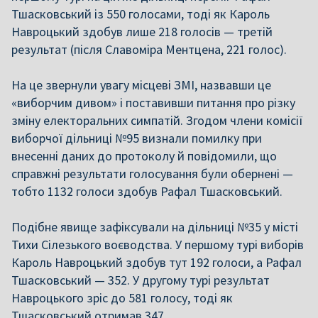
Тшасковський із 550 голосами, тоді як Кароль
Навроцький здобув лише 218 голосів — третій
результат (після Славоміра Ментцена, 221 голос).
На це звернули увагу місцеві ЗМІ, назвавши це
«виборчим дивом» і поставивши питання про різку
зміну електоральних симпатій. Згодом члени комісії
виборчої дільниці №95 визнали помилку при
внесенні даних до протоколу й повідомили, що
справжні результати голосування були обернені —
тобто 1132 голоси здобув Рафал Тшасковський.
Подібне явище зафіксували на дільниці №35 у місті
Тихи Сілезького воєводства. У першому турі виборів
Кароль Навроцький здобув тут 192 голоси, а Рафал
Тшасковський — 352. У другому турі результат
Навроцького зріс до 581 голосу, тоді як
Тшасковський отримав 347.