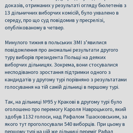
доказів, отриманих у результаті огляду бюлетенів з
13 дільничних виборчих комісій, було ухвалено в
середу, про що суд повідомив у пресрелізі,
опублікованому в четвер.
Минулого тижня в польських ЗМІ з’явилися
повідомлення про аномальні результати другого
туру виборів президента Польщі на деяких
виборчих дільницях. Зокрема, вони стосувалися
несподіваного зростання підтримки одного з
кандидатів у другому турі порівняно з результатами
голосування на тій самій дільниці в першому турі.
Так, на дільниці №95 у Кракові в другому турі було
оголошено про перемогу Кароля Навроцького, який
здобув 1132 голоси, над Рафалом Тшасковським, за
якого тут проголосували 540 виборців. При цьому в
першому турі на цій же дільниці переміг Рафал