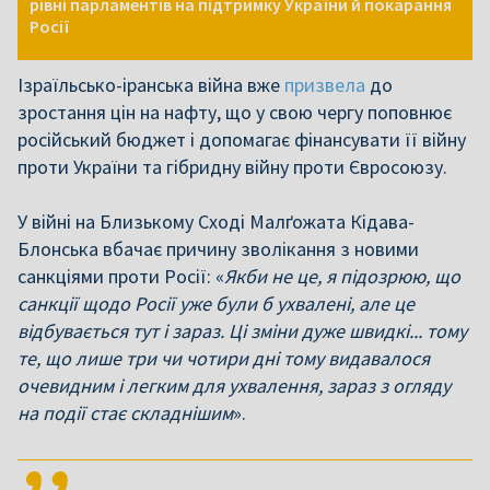
рівні парламентів на підтримку України й покарання
Росії
Ізраїльсько-іранська війна вже
призвела
до
зростання цін на нафту, що у свою чергу поповнює
російський бюджет і допомагає фінансувати її війну
проти України та гібридну війну проти Євросоюзу.
У війні на Близькому Сході Малґожата Кідава-
Блонська вбачає причину зволікання з новими
санкціями проти Росії: «
Якби не це, я підозрюю, що
санкції щодо Росії уже були б ухвалені, але це
відбувається тут і зараз. Ці зміни дуже швидкі... тому
те, що лише три чи чотири дні тому видавалося
очевидним і легким для ухвалення, зараз з огляду
на події стає складнішим
».