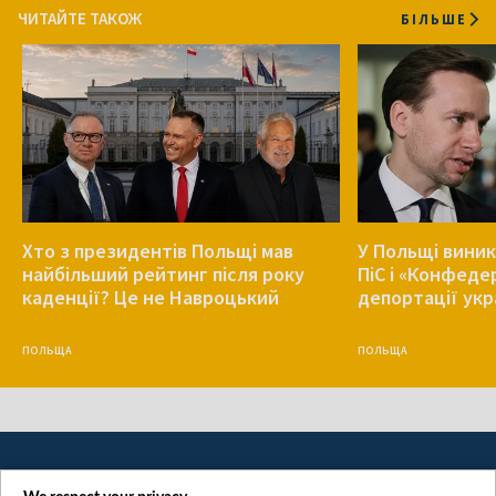
ЧИТАЙТЕ ТАКОЖ
БІЛЬШЕ
Хто з президентів Польщі мав
У Польщі виник
найбільший рейтинг після року
ПіС і «Конфеде
каденції? Це не Навроцький
депортації укр
ПОЛЬЩА
ПОЛЬЩА