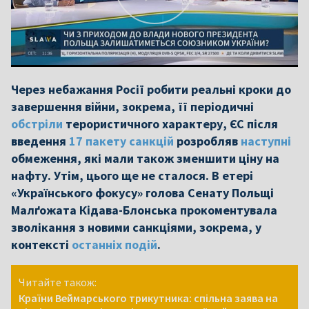
Через небажання Росії робити реальні кроки до
завершення війни, зокрема, її періодичні
обстріли
терористичного характеру, ЄС після
введення
17 пакету санкцій
розробляв
наступні
обмеження, які мали також зменшити ціну на
нафту. Утім, цього ще не сталося. В етері
«Українського фокусу» голова Сенату Польщі
Малґожата Кідава-Блонська прокоментувала
зволікання з новими санкціями, зокрема, у
контексті
останніх подій
.
Читайте також:
Країни Веймарського трикутника: спільна заява на