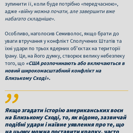
зупинити її, коли буде потрібно «передчасною»,
адже
«війну можна почати, але завершити вже
набагато складніше».
Особливо, наголосив Семиволос, якщо брати до
уваги втручання у конфлікт Сполучених Штатів та
їхні удари по трьох ядерних об’єктах на території
Ірану. Це, на його думку, створює велику небезпеку
того, що
«США розпочинають або включаються в
новий широкомасштабний конфлікт на
Близькому Сході».
Якщо згадати історію американських воєн
на Близькому Сході, то, як відомо, зазвичай
подібні удари і наївне уявлення про те, що
на цьому можна поставити крапку, часто