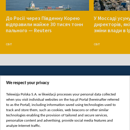
До Росії через Південну Корею
У Моссаді усун
відправили майже 30 тисяч тонн
директорів, як
пального — Reuters
зміни влади в І
СВІТ
СВІТ
We respect your privacy
Telewizja Polska S.A. w likwidacji processes your personal data collected
when you visit individual websites on the tvp.pl Portal (hereinafter referred
to as the Portal), including information saved using technologies used to
Категорії
track and store them, such as cookies, web beacons or other similar
technologies enabling the provision of tailored and secure services,
Новини
personalize content and advertising, provide social media features and
analyze Internet traffic.
Війна