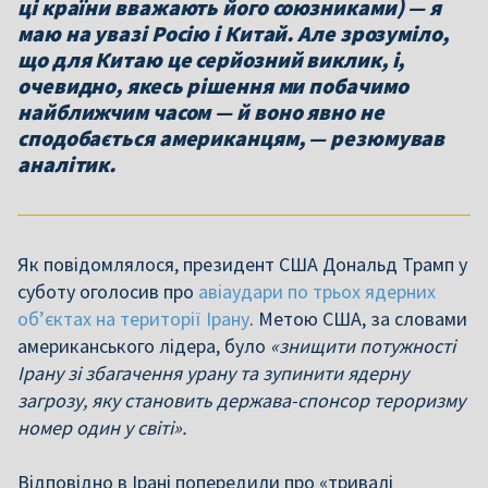
ці країни вважають його союзниками) — я
маю на увазі Росію і Китай. Але зрозуміло,
що для Китаю це серйозний виклик, і,
очевидно, якесь рішення ми побачимо
найближчим часом — й воно явно не
сподобається американцям, — резюмував
аналітик.
Як повідомлялося, президент США Дональд Трамп у
суботу оголосив про
авіаудари по трьох ядерних
об’єктах на території Ірану
. Метою США, за словами
американського лідера, було
«знищити потужності
Ірану зі збагачення урану та зупинити ядерну
загрозу, яку становить держава-спонсор тероризму
номер один у світі».
Відповідно в Ірані попередили про «тривалі