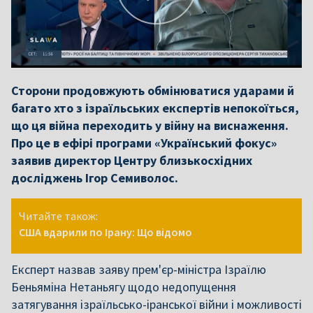
Сторони продовжують обмінюватися ударами й
багато хто з ізраїльських експертів непокоїться,
що ця війна переходить у війну на виснаження.
Про це в ефірі програми «Український фокус»
заявив директор Центру близькосхідних
досліджень Ігор Семиволос.
Читайте також:
США вдарили по Ірану: Що відомо
Експерт назвав заяву прем'єр-міністра Ізраїлю
Беньяміна Нетаньягу щодо недопущення
затягування ізраїльсько-іранської війни і можливості