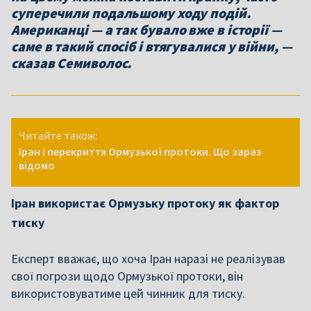
суперечили подальшому ходу подій.
Американці — а так бувало вже в історії —
саме в такий спосіб і втягувалися у війни, —
сказав Семиволос.
Читайте також:
Іран і перекриття Ормузької протоки. Що зараз
відомо
Іран використає Ормузьку протоку як фактор
тиску
Експерт вважає, що хоча Іран наразі не реалізував
свої погрози щодо Ормузької протоки, він
використовуватиме цей чинник для тиску.