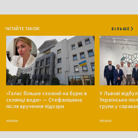
ЧИТАЙТЕ ТАКОЖ
БІЛЬШЕ
«Галас більше схожий на бурю в
У Львові відбу
склянці води» — Стефанішина
Українсько-пол
після вручення підозри
групи у справа
УКРАЇНА
УКРАЇНА