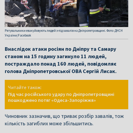
Рятувальники евакуйовують людей з-під завалів на Дніпропетровщині. Фото: ДНСН
України/Facebook
Внаслідок атаки росіян по Дніпру та Самару
станом на 15 годину загинуло 11 людей,
постраждало понад 160 людей, повідомляє
голова Дніпропетровської ОВА Сергій Лисак.
Читайте також:
Під час російського удару по Дніпропетровщині
пошкоджено потяг «Одеса-Запоріжжя»
Чиновник зазначив, що триває розбір завалів, тож
кількість загиблих може збільшитись.