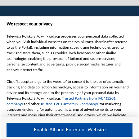
We respect your privacy
Telewizja Polska S.A. w likwidacji processes your personal data collected
when you visit individual websites on the tvp.pl Portal (hereinafter referred
to as the Portal), including information saved using technologies used to
Категорії
track and store them, such as cookies, web beacons or other similar
technologies enabling the provision of tailored and secure services,
Новини
personalize content and advertising, provide social media features and
analyze Internet traffic.
Війна
Докладно
Click "I accept and go to the website" to consent to the use of automatic
tracking and data collection technology, access to information on your end
Погляд
device and its storage, and to the processing of your personal data by
Цікаво
Telewizja Polska S.A. w likwidacji,
Trusted Partners from IAB* (1201
company)
and other
Trusted TVP Partners (93 company)
, for marketing
Slawa.tv
purposes (including for automated matching of advertisements to your
Про нас
interests and measuring their effectiveness) and others, which we indicate
below.
Контакти
Enable All and Enter our Website
Правила використання матеріалів
The purposes of processing your data by TVP S.A. w likwidacji are as
follows: