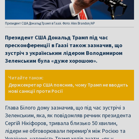
Президент США Дональд Трамп в Гаазі. Фото: Alex Brandon/АР
Президент США Дональд Трамп під час
пресконференції в Гаазі також зазначив, що
зустріч з українським лідером Володимиром
Зеленським була «дуже хорошою».
Читайте також:
Держсекретар США пояснив, чому Трамп не вводить
нові санкції проти Росії
Глава Білого дому зазначив, що під час зустрічі з
Зеленським, яка, як повідомляв речник президента
Сергій Нікіфоров, тривала близько 50 хвилин,
лідери не обговорювали перемир'я між Росією та
Україною, натомість Трамп хотів знати, «як у