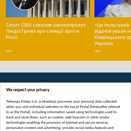
Сенат США схвалив законопроєкт
«Це польський 
Ліндсі Грема про санкції проти
відреагували н
Росії
Навроцького п
України
СВІТ
СВІТ
We respect your privacy
Telewizja Polska S.A. w likwidacji processes your personal data collected
when you visit individual websites on the tvp.pl Portal (hereinafter referred
to as the Portal), including information saved using technologies used to
Категорії
track and store them, such as cookies, web beacons or other similar
technologies enabling the provision of tailored and secure services,
Новини
personalize content and advertising, provide social media features and