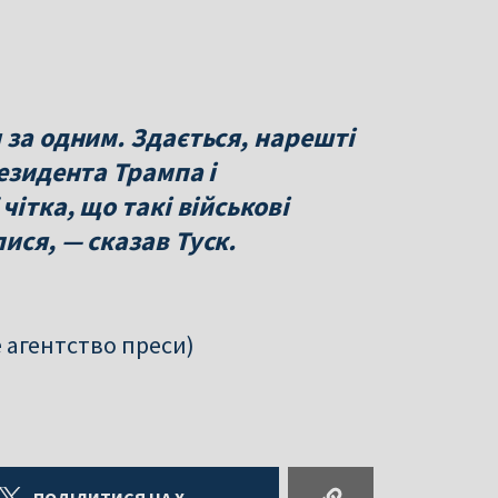
 за одним. Здається, нарешті
резидента Трампа і
чітка, що такі військові
ися, — сказав Туск.
 агентство преси)
ПОДІЛИТИСЯ НА X