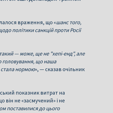
клалося враження, що «
шанс того,
одо політики санкцій проти Росії
акий — може, ще не "хепі-енд", але
о головування, що наша
ж стала нормою
», — сказав очільник
ський показник витрат на
о він не «засмучений» і не
змом поставилися до цього