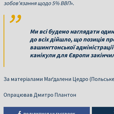
зобов'язання щодо 5% ВВП
».
Ми всі будемо наглядати один
до всіх дійшло, що позиція п
вашингтонської адміністрації 
канікули для Європи закінчил
За матеріалами Маґдалени Цедро (Польське
Опрацював Дмитро Плантон
ПОДІЛИТИСЯ НА FACEBOOK