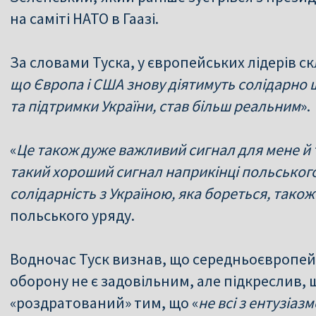
на саміті НАТО в Гаазі.
За словами Туска, у європейських лідерів с
що Європа і США знову діятимуть солідарно щ
та підтримки України, став більш реальним
».
«
Це також дуже важливий сигнал для мене й т
такий хороший сигнал наприкінці польськог
солідарність з Україною, яка бореться, тако
польського уряду.
Водночас Туск визнав, що середньоєвропей
оборону не є задовільним, але підкреслив, щ
«роздратований» тим, що «
не всі з ентузіа