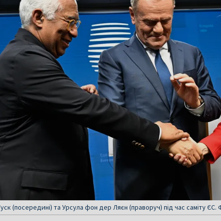
уск (посередині) та Урсула фон дер Ляєн (праворуч) під час саміту ЄС.