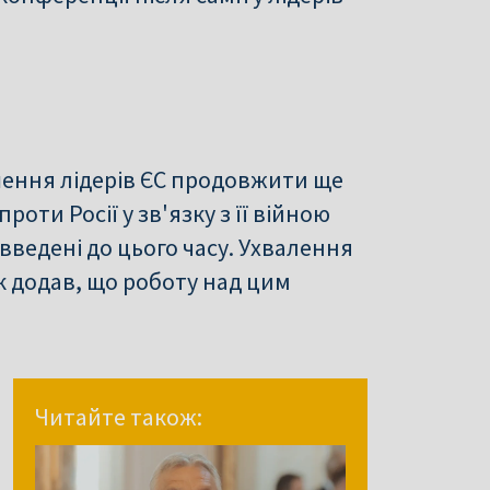
ішення лідерів ЄС продовжити ще
проти Росії у зв'язку з її війною
введені до цього часу. Ухвалення
ск додав, що роботу над цим
Читайте також: