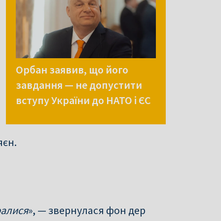
Орбан заявив, що його
завдання — не допустити
вступу України до НАТО і ЄС
яєн.
ралися
», — звернулася фон дер