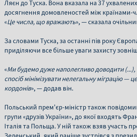
Ляєн до Туска. Вона вказала на 37 ухвалени
досягнення домовленостей між країнами-ч
«
Це числа, що вражають
», — сказала очільни
За словами Туска, за останні пів року Європа
приділяючи все більше уваги захисту зовніш
«
Ми будемо дуже наполегливо доводити (...),
спосіб мінімізувати нелегальну міграцію — ц
кордонів
», — додав він.
Польський прем'єр-міністр також повідомив 
групи «друзів України», до якої входять Фр
Італія та Польща. У ній також взяв участь 
Зеленський, який раніше зустрівся з пре