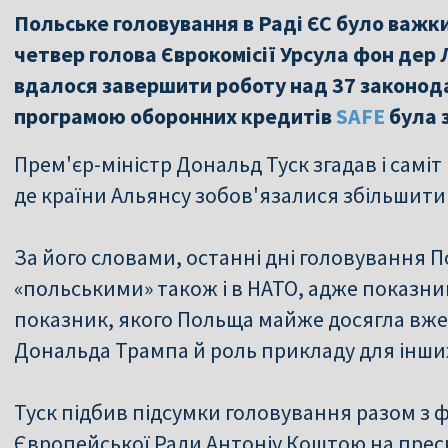
Польське головування в Раді ЄС було важки
четвер голова Єврокомісії Урсула фон дер 
вдалося завершити роботу над 37 законод
програмою оборонних кредитів
SAFE
була 
Прем'єр-міністр Дональд Туск згадав і самі
де країни Альянсу зобов'язалися збільшити
За його словами, останні дні головування П
«польськими» також і в НАТО, адже показни
показник, якого Польща майже досягла вже
Дональда Трампа й роль прикладу для інших
Туск підбив підсумки головування разом з 
Європейської Ради Антоніу Коштою на преск