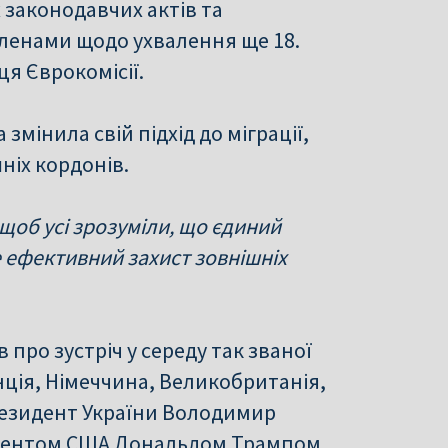
х законодавчих актів та
ленами щодо ухвалення ще 18.
ця Єврокомісії.
 змінила свій підхід до міграції,
ніх кордонів.
 щоб усі зрозуміли, що єдиний
е ефективний захист зовнішніх
про зустріч у середу так званої
анція, Німеччина, Великобританія,
президент України Володимир
зидентом США Дональдом Трампом