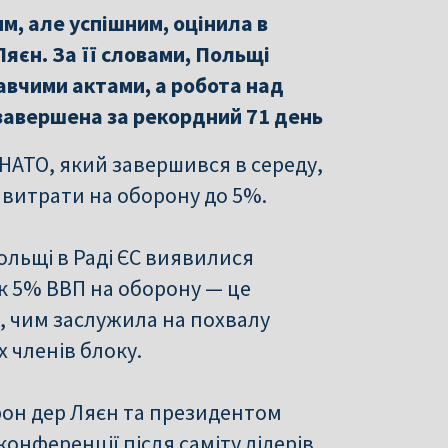
м, але успішним, оцінила в
Ляєн. За її словами, Польщі
авчими актами, а робота над
завершена за рекордний 71 день
т НАТО, який завершився в середу,
 витрати на оборону до 5%.
ольщі в Раді ЄС виявилися
к 5% ВВП на оборону — це
, чим заслужила на похвалу
 членів блоку.
фон дер Ляєн та президентом
онференції після саміту лідерів