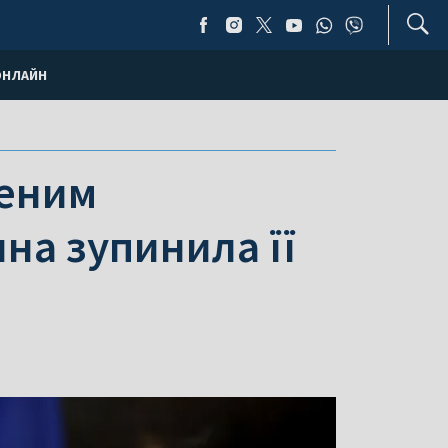
ОНЛАЙН
ченим
на зупинила її