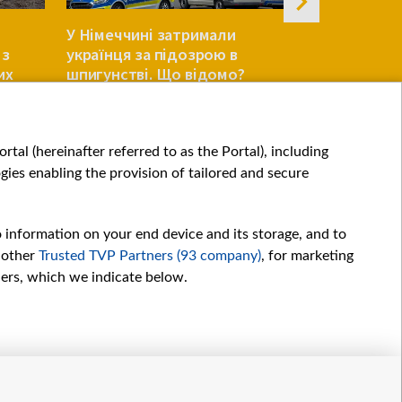
НОВЕ
Німеччина
У Німеччині затримали
на зустріч
 з
українця за підозрою в
Польща п
их
шпигунстві. Що відомо?
ЄВРОПА
ЄВРОПА
tal (hereinafter referred to as the Portal), including
ies enabling the provision of tailored and secure
o information on your end device and its storage, and to
 other
Trusted TVP Partners (93 company)
, for marketing
hers, which we indicate below.
Обробка даних
іалів