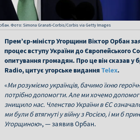
бан. Фото: Simona Granati-Corbis/Corbis via Getty Images
Прем’єр-міністр Угорщини Віктор Орбан за
процес вступу України до Європейського С
опитування громадян. Про це він сказав у 
Radio, цитує угорське видання
Telex
.
«
Ми розуміємо українців, бачимо їхню героїч
потрібно допомогти. Але ми хочемо допомогти
знищило нас. Членство України в ЄС означал
ми були б втягнуті у війну з Росією, і ми б пр
Угорщиною
», — заявив Орбан.