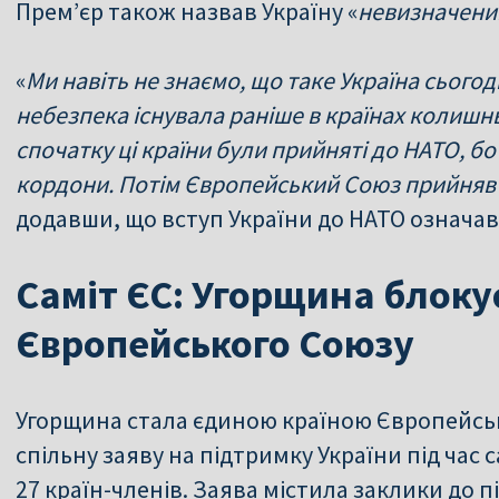
Прем’єр також назвав Україну «
невизначени
«
Ми навіть не знаємо, що таке Україна сьогодн
небезпека існувала раніше в країнах колишн
спочатку ці країни були прийняті до НАТО, б
кордони. Потім Європейський Союз прийняв 
додавши, що вступ України до НАТО означав
Саміт ЄС: Угорщина блоку
Європейського Союзу
Угорщина стала єдиною країною Європейськ
спільну заяву на підтримку України під час 
27 країн-членів. Заява містила заклики до 