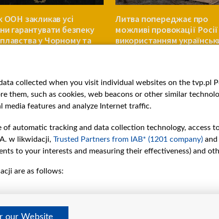
к ООН закликав усі
Литва попереджає про
ни гарантувати безпеку
можливі провокації Росії
плавства у Чорному та
використанням українськ
ькому морях
дронів
ЄВРОПА
ata collected when you visit individual websites on the tvp.pl Por
re them, such as cookies, web beacons or other similar technolog
l media features and analyze Internet traffic.
e of automatic tracking and data collection technology, access t
A. w likwidacji,
Trusted Partners from IAB* (1201 company)
and
nts to your interests and measuring their effectiveness) and ot
cji are as follows:
рії
Slawa.tv
и
Про нас
Контакти
дно
Правила використання матер
er our Website