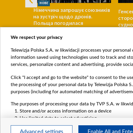
НОВЕ
Німеччина запрошує союзників
ли
Генсе
на зустріч щодо дронів.
 в
сторо
Польща погодилася
мо?
судно
Азовс
We respect your privacy
ЄВРОПА
ЄВРОПА
Telewizja Polska S.A. w likwidacji processes your personal d
Item
information saved using technologies used to track and sto
1
services, personalize content and advertising, provide socia
of
4
Click "I accept and go to the website" to consent to the us
the processing of your personal data by Telewizja Polska S.
purposes (including for automated matching of advertiseme
The purposes of processing your data by TVP S.A. w likwida
Катего
Store and/or access information on a device
Новин
Use limited data to select advertising
Війна
Create profiles for personalised advertising
Докла
Advanced settings
Enable All and Ent
Use profiles to select personalised advertising