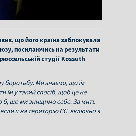
явив, що його країна заблокувала
оюзу, посилаючись на результати
брюссельській студії Kossuth
ну боротьбу. Ми знаємо, що їм
 їм у такий спосіб, щоб це не
о б, що ми знищимо себе. За мить
инесли її на територію ЄС, включно з