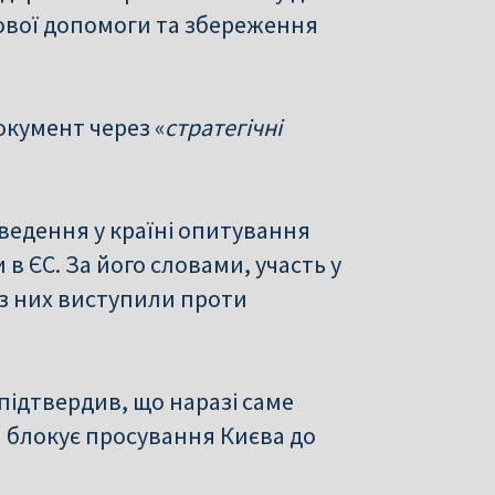
сової допомоги та збереження
окумент через «
стратегічні
ведення у країні опитування
в ЄС. За його словами, участь у
 із них виступили проти
ідтвердив, що наразі саме
 блокує просування Києва до