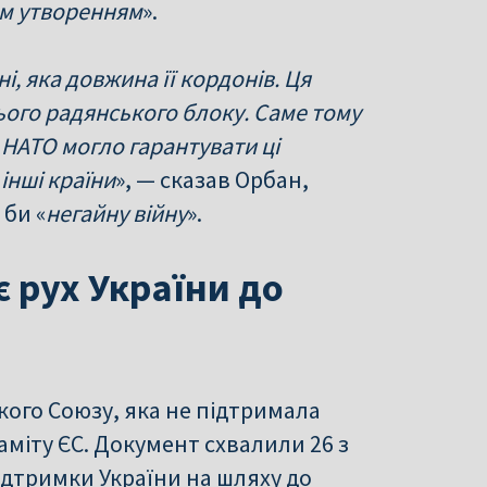
м утворенням
».
і, яка довжина її кордонів. Ця
ього радянського блоку. Саме тому
о НАТО могло гарантувати ці
інші країни
», — сказав Орбан,
 би «
негайну війну
».
є рух України до
ого Союзу, яка не підтримала
саміту ЄС. Документ схвалили 26 з
підтримки України на шляху до