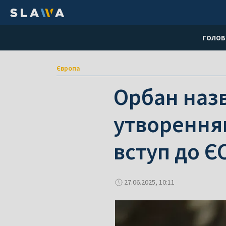
ГОЛОВ
Європа
Орбан наз
утворенням
вступ до Є
27.06.2025, 10:11