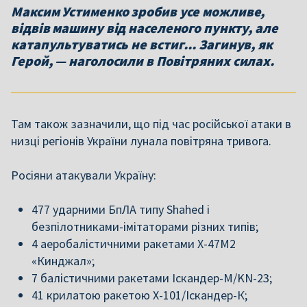
Максим Устименко зробив усе можливе,
відвів машину від населеного пункту, але
катапультуватись не встиг... Загинув, як
Герой, — наголосили в Повітряних силах.
Там також зазначили, що під час російської атаки в
низці регіонів України лунала повітряна тривога.
Росіяни атакували Україну:
477 ударними БпЛА типу Shahed і
безпілотниками-імітаторами різних типів;
4 аеробалістичними ракетами Х-47М2
«Кинджал»;
7 балістичними ракетами Іскандер-М/KN-23;
41 крилатою ракетою Х-101/Іскандер-К;