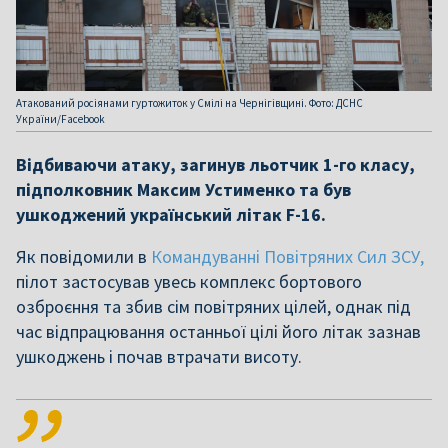
Атакований росіянами гуртожиток у Смілі на Чернігівщині. Фото: ДСНС
України/Facebook
Відбиваючи атаку, загинув льотчик 1-го класу,
підполковник Максим Устименко та був
ушкоджений український літак F-16.
Як повідомили в
Командуванні Повітряних Сил ЗСУ,
пілот застосував увесь комплекс бортового
озброєння та збив сім повітряних цілей, однак під
час відпрацювання останньої цілі його літак зазнав
ушкоджень і почав втрачати висоту.