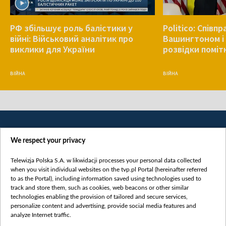
РФ збільшує роль балістики у
Politico: Співп
війні: Військовий аналітик про
Вашингтоном і 
виклики для України
розвідки поміт
ВІЙНА
ВІЙНА
We respect your privacy
Telewizja Polska S.A. w likwidacji processes your personal data collected
when you visit individual websites on the tvp.pl Portal (hereinafter referred
to as the Portal), including information saved using technologies used to
Категорії
track and store them, such as cookies, web beacons or other similar
technologies enabling the provision of tailored and secure services,
Новини
personalize content and advertising, provide social media features and
analyze Internet traffic.
Війна