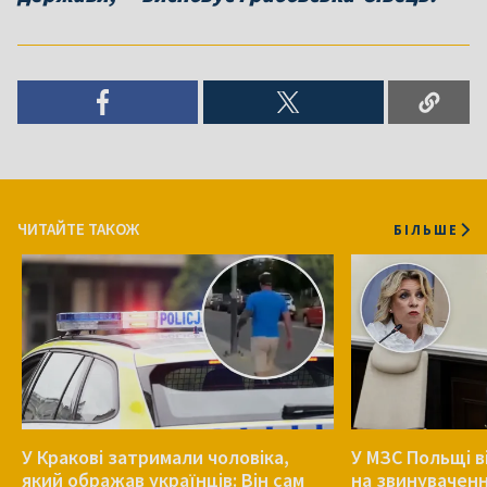
ЧИТАЙТЕ ТАКОЖ
БІЛЬШЕ
У Кракові затримали чоловіка,
У МЗС Польщі в
який ображав українців: Він сам
на звинуваченн