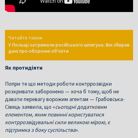
Читайте також:
У Польщі затримали російського шпигуна. Він збирав
дані про оборонні об'єкти
Як протидіяти
Попри те що методи роботи контррозвідки
розкривати заборонено — хоча б тому, щоб не
давати перевагу ворожим агентам — Грабовська-
Сівець заявила, що «
сьогодні додатковим
елементом, яким повинні користуватися
контррозвідувальні сили великою мірою, є
підтримка з боку суспільства
».