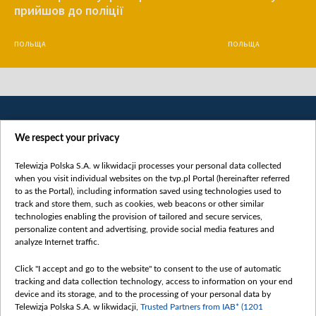
прийшов до поліції
ПОЛЬЩА
ПОЛЬЩА
We respect your privacy
Telewizja Polska S.A. w likwidacji processes your personal data collected
when you visit individual websites on the tvp.pl Portal (hereinafter referred
to as the Portal), including information saved using technologies used to
Категорії
track and store them, such as cookies, web beacons or other similar
technologies enabling the provision of tailored and secure services,
Новини
personalize content and advertising, provide social media features and
analyze Internet traffic.
Війна
Докладно
Click "I accept and go to the website" to consent to the use of automatic
tracking and data collection technology, access to information on your end
Погляд
device and its storage, and to the processing of your personal data by
Цікаво
Telewizja Polska S.A. w likwidacji,
Trusted Partners from IAB* (1201