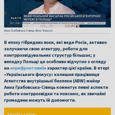
Анна Грабовська-Сівець. Фото: Slawa.tv
В епоху гібридних воєн, які веде Росія, активно
залучаючи свою агентуру, роботи для
контррозвідувальних структур більшає; у
випадку Польщі це особливо відчутно з огляду
на «
прифронтовий
» характер цієї країни. В етері
«Українського фокусу» колишня працівниця
Агентства внутрішньої безпеки (ABW) майор
Анна Грабовська-Сівець коментує певні аспекти
роботи контррозвідки та пояснює, як звичайні
громадяни можуть їй допомогти.
Читайте також: