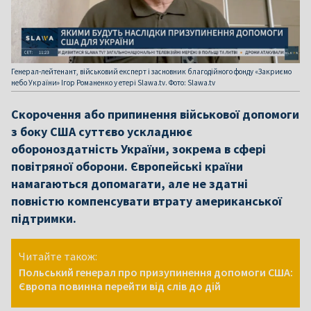
Генерал-лейтенант, військовий експерт і засновник благодійного фонду «Закриємо
небо України» Ігор Романенко у етері Slawa.tv. Фото: Slawa.tv
Скорочення або припинення військової допомоги
з боку США суттєво ускладнює
обороноздатність України, зокрема в сфері
повітряної оборони. Європейські країни
намагаються допомагати, але не здатні
повністю компенсувати втрату американської
підтримки.
Читайте також:
Польський генерал про призупинення допомоги США:
Європа повинна перейти від слів до дій