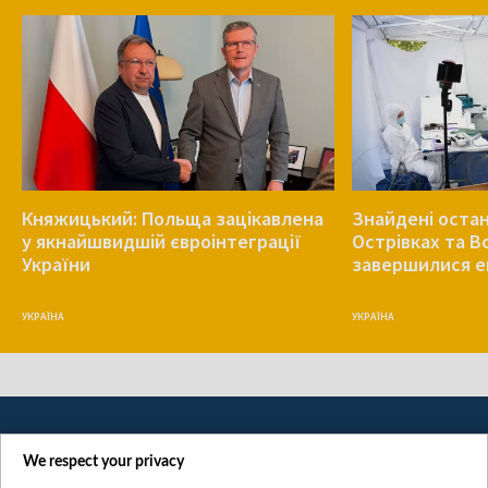
Княжицький: Польща зацікавлена
Знайдені остан
у якнайшвидшій євроінтеграції
Острівках та В
України
завершилися е
УКРАЇНА
УКРАЇНА
We respect your privacy