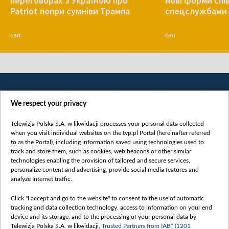
переговорах з Україною про
нові форми спів
Patriot попри сумніви Трампа
спецслужбами 
СВІТ
СВІТ
We respect your privacy
Telewizja Polska S.A. w likwidacji processes your personal data collected
when you visit individual websites on the tvp.pl Portal (hereinafter referred
to as the Portal), including information saved using technologies used to
Категорії
track and store them, such as cookies, web beacons or other similar
technologies enabling the provision of tailored and secure services,
Новини
personalize content and advertising, provide social media features and
analyze Internet traffic.
Війна
Докладно
Click "I accept and go to the website" to consent to the use of automatic
tracking and data collection technology, access to information on your end
Погляд
device and its storage, and to the processing of your personal data by
Цікаво
Telewizja Polska S.A. w likwidacji,
Trusted Partners from IAB* (1201