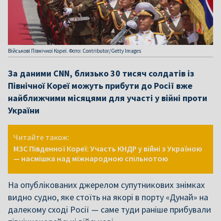
Військові Північної Кореї. Фото: Contributor/Getty Images
За даними CNN, близько 30 тисяч солдатів із
Північної Кореї можуть прибути до Росії вже
найближчими місяцями для участі у війні проти
України
Читайте також:
МЗС Південної Кореї: Участь КНДР у війні з Україною
— насмішка над міжнародною спільнотою
На опублікованих джерелом супутникових знімках
видно судно, яке стоїть на якорі в порту «Дунай» на
далекому сході Росії — саме туди раніше прибували