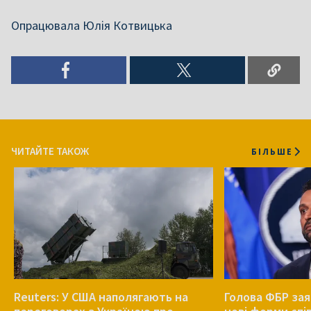
Опрацювала Юлія Котвицька
ЧИТАЙТЕ ТАКОЖ
БІЛЬШЕ
Reuters: У США наполягають на
Голова ФБР зая