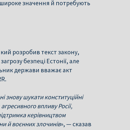
 широке значення й потребують
 який розробив текст закону,
агрозу безпеці Естонії, але
льник держави вважає акт
RR.
нні знову шукати конституційні
 агресивного впливу Росії,
підтримка керівництвом
ни й воєнних злочинів
», — сказав