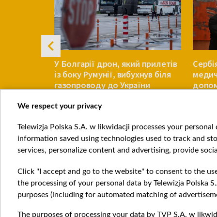
о Сербії.
У Болгарії дрон, який прилетів
Сербі
із боку Румунії, вибухнув біля
медич
йни
газопроводу до України
допо
We respect your privacy
ЄВРОПА
ЄВРОПА
Telewizja Polska S.A. w likwidacji processes your personal d
Item
information saved using technologies used to track and sto
1
services, personalize content and advertising, provide socia
of
4
Click "I accept and go to the website" to consent to the us
the processing of your personal data by Telewizja Polska S.
purposes (including for automated matching of advertiseme
The purposes of processing your data by TVP S.A. w likwida