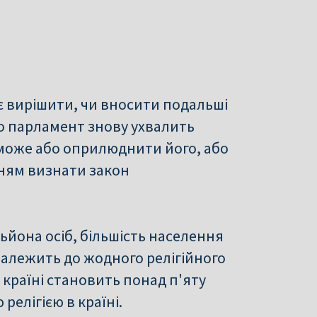
ає вирішити, чи вносити подальші
о парламент знову ухвалить
може або оприлюднити його, або
ням визнати закон
льйона осіб, більшість населення
 належить до жодного релігійного
 країні становить понад п'яту
релігією в країні.