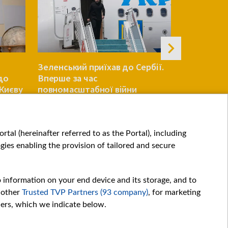
Зеленський приїхав до Сербії.
У Болгарії
до
Вперше за час
із боку Ру
 Києву
повномасштабної війни
газопрово
ЄВРОПА
ЄВРОПА
tal (hereinafter referred to as the Portal), including
ies enabling the provision of tailored and secure
o information on your end device and its storage, and to
 other
Trusted TVP Partners (93 company)
, for marketing
hers, which we indicate below.