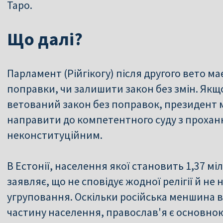
Таро.
Що далі?
Парламент (Рійгікогу) після другого вето м
поправки, чи залишити закон без змін. Якщ
ветований закон без поправок, президент 
направити до компетентного суду з прохан
неконституційним.
В Естонії, населення якої становить 1,37 мі
заявляє, що не сповідує жодної релігії й не
угруповання. Оскільки російська меншина в
частину населення, православ'я є основною 