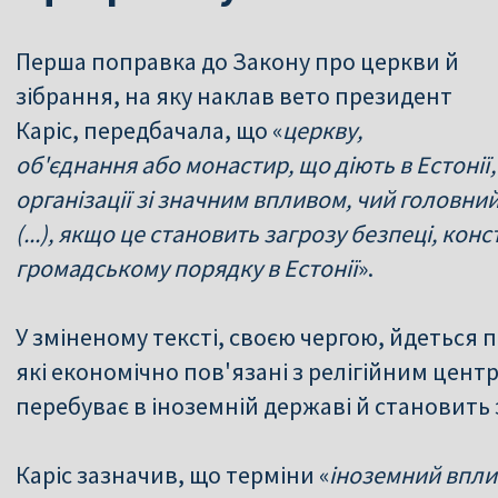
Перша поправка до Закону про церкви й
зібрання, на яку наклав вето президент
Каріс, передбачала, що «
церкву,
об'єднання або монастир, що діють в Естоні
організації зі значним впливом, чий головн
(...), якщо це становить загрозу безпеці, кон
громадському порядку в Естонії
».
У зміненому тексті, своєю чергою, йдеться п
які економічно пов'язані з релігійним цент
перебуває в іноземній державі й становить 
Каріс зазначив, що терміни «
іноземний впли