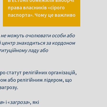
В Естонії обмежили виборчі
права власників «сірого
паспорта». Чому це важливо
ї, не можуть очолювати особи або
ий центр знаходиться за кордоном
ституційному ладу або
ро статут релігійних організацій,
ром або релігійним лідером, що
загрозу.
в
» і «
загроза
», які