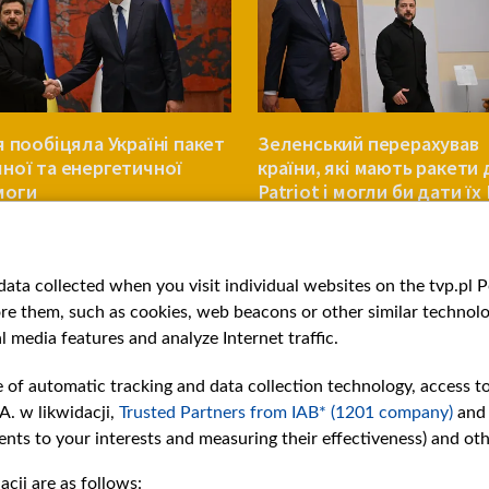
я пообіцяла Україні пакет
Зеленський перерахував
ної та енергетичної
країни, які мають ракети 
моги
Patriot і могли би дати їх
ЄВРОПА
ata collected when you visit individual websites on the tvp.pl Por
re them, such as cookies, web beacons or other similar technolog
l media features and analyze Internet traffic.
e of automatic tracking and data collection technology, access t
A. w likwidacji,
Trusted Partners from IAB* (1201 company)
and
nts to your interests and measuring their effectiveness) and ot
cji are as follows: