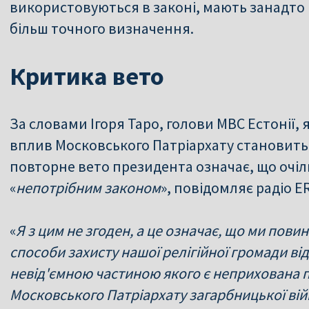
використовуються в законі, мають занадто
більш точного визначення.
Критика вето
За словами Ігоря Таро, голови МВС Естонії,
вплив Московського Патріархату становить з
повторне вето президента означає, що очі
«
непотрібним законом
», повідомляє радіо E
«
Я з цим не згоден, а це означає, що ми пови
способи захисту нашої релігійної громади від
невід'ємною частиною якого є неприхована 
Московського Патріархату загарбницької вій