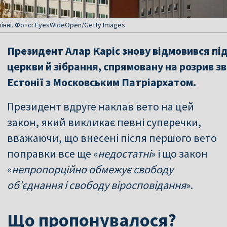
лінні. Фото: EyesWideOpen/Getty Images
Президент Алар Каріс знову відмовився пі
церкви й зібрання, спрямовану на розрив з
Естонії з Московським Патріархатом.
Президент вдруге наклав вето на цей
закон, який викликає певні суперечки,
вважаючи, що внесені після першого вето
поправки все ще «
недостатні
» і що закон
«
непропорційно обмежує свободу
об'єднання і свободу віросповідання
».
Що пропонувалося?