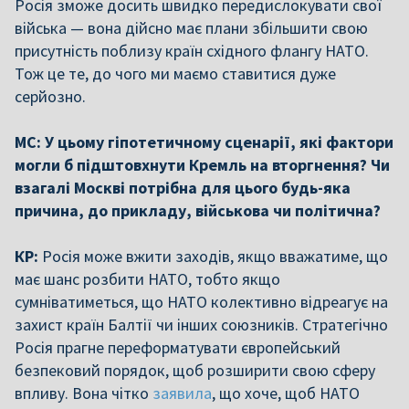
Росія зможе досить швидко передислокувати свої
війська — вона дійсно має плани збільшити свою
присутність поблизу країн східного флангу НАТО.
Тож це те, до чого ми маємо ставитися дуже
серйозно.
МС: У цьому гіпотетичному сценарії, які фактори
могли б підштовхнути Кремль на вторгнення? Чи
взагалі Москві потрібна для цього будь-яка
причина, до прикладу, військова чи політична?
КР:
Росія може вжити заходів, якщо вважатиме, що
має шанс розбити НАТО, тобто якщо
сумніватиметься, що НАТО колективно відреагує на
захист країн Балтії чи інших союзників. Стратегічно
Росія прагне переформатувати європейський
безпековий порядок, щоб розширити свою сферу
впливу. Вона чітко
заявила
, що хоче, щоб НАТО