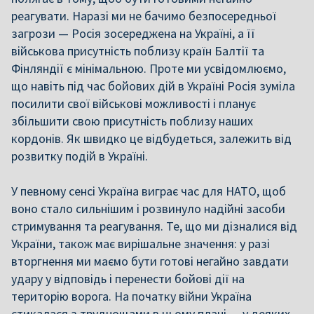
реагувати. Наразі ми не бачимо безпосередньої
загрози — Росія зосереджена на Україні, а її
військова присутність поблизу країн Балтії та
Фінляндії є мінімальною. Проте ми усвідомлюємо,
що навіть під час бойових дій в Україні Росія зуміла
посилити свої військові можливості і планує
збільшити свою присутність поблизу наших
кордонів. Як швидко це відбудеться, залежить від
розвитку подій в Україні.
У певному сенсі Україна виграє час для НАТО, щоб
воно стало сильнішим і розвинуло надійні засоби
стримування та реагування. Те, що ми дізналися від
України, також має вирішальне значення: у разі
вторгнення ми маємо бути готові негайно завдати
удару у відповідь і перенести бойові дії на
територію ворога. На початку війни Україна
стикалася з труднощами в цьому плані — у деяких