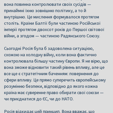
вона повинна контролювати своїх сусідів —
принаймні їхню зовнішню політику, а то й
внутрішню. Це мислення формувалося протягом
століть. Країни Балтії були частиною Російської
імперії протягом двохсот років до Першої світової
війни, а згодом — частиною Радянського Союзу.
Сьогодні Росія була б задоволена ситуацією,
схожою на холодну війну, коли вона фактично
контролювала більшу частину Європи. Я не вірю, що
вона зможе відновити такий рівень впливу, але це
все ще є стратегічним баченням: повернення до
сфери впливу. Це прямо суперечить європейському
розумінню безпеки, відповідно до якого кожна
країна має суверенне право обирати свої союзи —
чи приєднатися до ЄС, чи до НАТО.
Росія відкидає цей принцип. Вона вважає, що