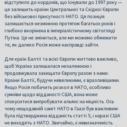
відступило до кордонів, що існували до 1997 року —
це залишить країни Центральної та Східної Європи
без військової присутності НАТО. Ця позиція
залишається незмінною протягом багатьох років і
глибоко вкорінена в імперіалістичному світогляді
Путіна. Це не зміниться, але ми можемо обмежити
те, як далеко Росія може насправді зайти.
Для країн Балтії та всієї Європи життєво важливо,
щоб Україна залишалася незалежною і
продовжувала захищати Європу разом з нами.
Країни Балтії, будучи невеликими, є вразливішими.
Якщо Росія побачить розкол в НАТО, особливо
сумніви щодо відданості США, вона може
спокуситися випробувати альянс на міцність. Ось
чому нещодавній саміт НАТО в Гаазі був важливим:
була підтверджена відданість статті 5, і наразі США
не виходять з НАТО. Звичайно, є невизначеність