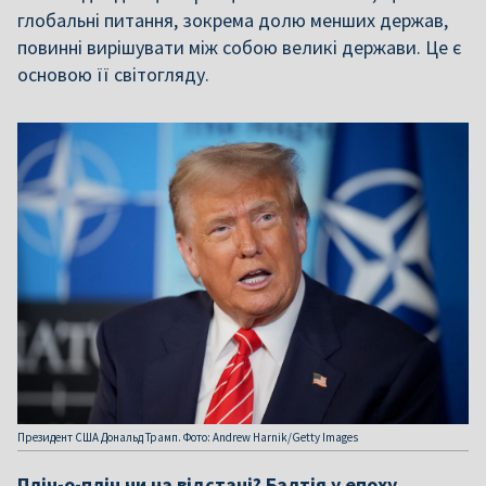
глобальні питання, зокрема долю менших держав,
повинні вирішувати між собою великі держави. Це є
основою її світогляду.
Президент США Дональд Трамп. Фото: Andrew Harnik/Getty Images
Пліч-о-пліч чи на відстані? Балтія у епоху