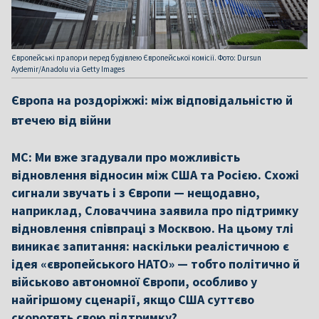
Європейські прапори перед будівлею Європейської комісії. Фото: Dursun
Aydemir/Anadolu via Getty Images
Європа на роздоріжжі: між відповідальністю й
втечею від війни
МС: Ми вже згадували про можливість
відновлення відносин між США та Росією. Схожі
сигнали звучать і з Європи — нещодавно,
наприклад, Словаччина заявила про підтримку
відновлення співпраці з Москвою. На цьому тлі
виникає запитання: наскільки реалістичною є
ідея «європейського НАТО» — тобто політично й
військово автономної Європи, особливо у
найгіршому сценарії, якщо США суттєво
скоротять свою підтримку?