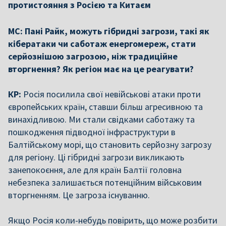
протистояння з Росією та Китаєм
МС: Пані Райк, можуть гібридні загрози, такі як
кібератаки чи саботаж енергомереж, стати
серйознішою загрозою, ніж традиційне
вторгнення? Як регіон має на це реагувати?
КР:
Росія посилила свої невійськові атаки проти
європейських країн, ставши більш агресивною та
винахідливою. Ми стали свідками саботажу та
пошкодження підводної інфраструктури в
Балтійському морі, що становить серйозну загрозу
для регіону. Ці гібридні загрози викликають
занепокоєння, але для країн Балтії головна
небезпека залишається потенційним військовим
вторгненням. Це загроза існуванню.
Якщо Росія коли-небудь повірить, що може розбити