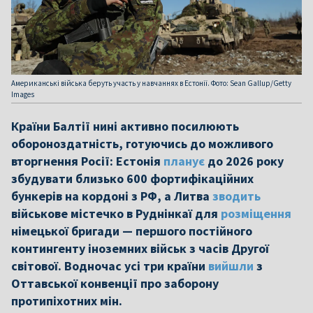
Американські війська беруть участь у навчаннях в Естонії. Фото: Sean Gallup/Getty
Images
Країни Балтії нині активно посилюють
обороноздатність, готуючись до можливого
вторгнення Росії: Естонія
планує
до 2026 року
збудувати близько 600 фортифікаційних
бункерів на кордоні з РФ, а Литва
зводить
військове містечко в Руднінкаї для
розміщення
німецької бригади — першого постійного
контингенту іноземних військ з часів Другої
світової. Водночас усі три країни
вийшли
з
Оттавської конвенції про заборону
протипіхотних мін.