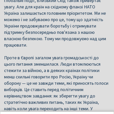
глобальні події, Близький Схід також привертає
увагу. Але для країн на східному фланзі НАТО
Україна залишається головним пріоритетом. Ми не
можемо і не забуваємо про це, тому що здатність
України продовжувати боротьбу і отримувати
підтримку безпосередньо пов'язана з нашою
власною безпекою. Тому ми продовжуємо над цим
працювати.
Проте в Європі загалом увага громадськості до
цього питання зменшилася. Люди втомлюються
стежити за війною, а в деяких країнах політики
менш схильні говорити про Росію, Україну чи
оборону — це не завжди теми, які приносять голоси
виборців. Це ставить перед політичним
керівництвом завдання: як зберегти увагу до
стратегічно важливих питань, таких як Україна,
навіть коли увага переходить на інші теми. У