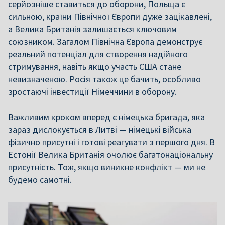
серйозніше ставиться до оборони, Польща є
сильною, країни Північної Європи дуже зацікавлені,
а Велика Британія залишається ключовим
союзником. Загалом Північна Європа демонструє
реальний потенціал для створення надійного
стримування, навіть якщо участь США стане
невизначеною. Росія також це бачить, особливо
зростаючі інвестиції Німеччини в оборону.
Важливим кроком вперед є німецька бригада, яка
зараз дислокується в Литві — німецькі війська
фізично присутні і готові реагувати з першого дня. В
Естонії Велика Британія очолює багатонаціональну
присутність. Тож, якщо виникне конфлікт — ми не
будемо самотні.