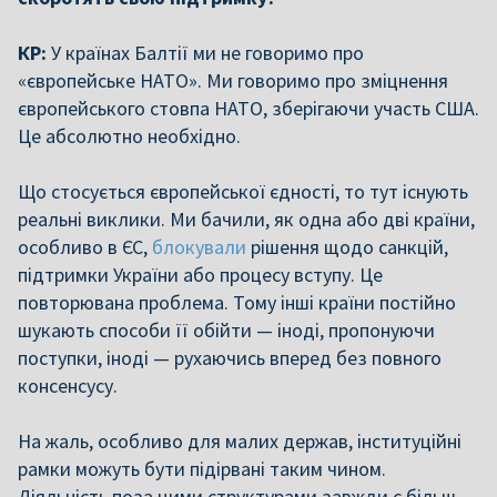
КР:
У країнах Балтії ми не говоримо про
«європейське НАТО». Ми говоримо про зміцнення
європейського стовпа НАТО, зберігаючи участь США.
Це абсолютно необхідно.
Що стосується європейської єдності, то тут існують
реальні виклики. Ми бачили, як одна або дві країни,
особливо в ЄС,
блокували
рішення щодо санкцій,
підтримки України або процесу вступу. Це
повторювана проблема. Тому інші країни постійно
шукають способи її обійти — іноді, пропонуючи
поступки, іноді — рухаючись вперед без повного
консенсусу.
На жаль, особливо для малих держав, інституційні
рамки можуть бути підірвані таким чином.
Діяльність поза цими структурами завжди є більш