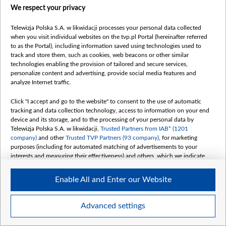
нинішніх реаліях ми просто не можемо дозволити
We respect your privacy
собі відвернутись від того, що визначає безпеку
Європи.
Telewizja Polska S.A. w likwidacji processes your personal data collected
when you visit individual websites on the tvp.pl Portal (hereinafter referred
to as the Portal), including information saved using technologies used to
track and store them, such as cookies, web beacons or other similar
technologies enabling the provision of tailored and secure services,
personalize content and advertising, provide social media features and
analyze Internet traffic.
Click "I accept and go to the website" to consent to the use of automatic
tracking and data collection technology, access to information on your end
ЧИТАЙТЕ ТАКОЖ
БІЛЬШЕ
device and its storage, and to the processing of your personal data by
Telewizja Polska S.A. w likwidacji,
Trusted Partners from IAB* (1201
company)
and other
Trusted TVP Partners (93 company)
, for marketing
purposes (including for automated matching of advertisements to your
interests and measuring their effectiveness) and others, which we indicate
below.
Enable All and Enter our Website
The purposes of processing your data by TVP S.A. w likwidacji are as
follows:
Store and/or access information on a device
Advanced settings
Use limited data to select advertising
Create profiles for personalised advertising
«Ветомен» чи новий лідер
Від АЕС до цін 