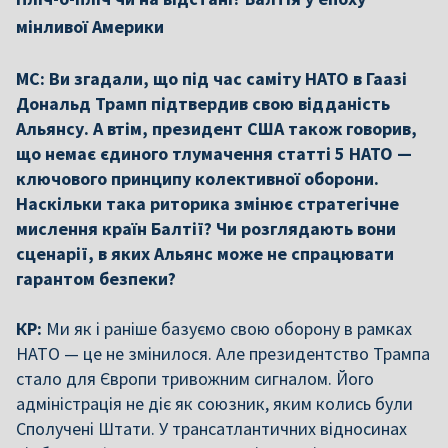
мінливої Америки
МС: Ви згадали, що під час саміту НАТО в Гаазі
Дональд Трамп підтвердив свою відданість
Альянсу. А втім, президент США також говорив,
що немає єдиного тлумачення статті 5 НАТО —
ключового принципу колективної оборони.
Наскільки така риторика змінює стратегічне
мислення країн Балтії? Чи розглядають вони
сценарії, в яких Альянс може не спрацювати
гарантом безпеки?
КР:
Ми як і раніше базуємо свою оборону в рамках
НАТО — це не змінилося. Але президентство Трампа
стало для Європи тривожним сигналом. Його
адміністрація не діє як союзник, яким колись були
Сполучені Штати. У трансатлантичних відносинах