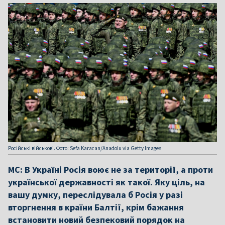
Російські військові. Фото: Sefa Karacan/Anadolu via Getty Images
МС: В Україні Росія воює не за території, а проти
української державності як такої. Яку ціль, на
вашу думку, переслідувала б Росія у разі
вторгнення в країни Балтії, крім бажання
встановити новий безпековий порядок на