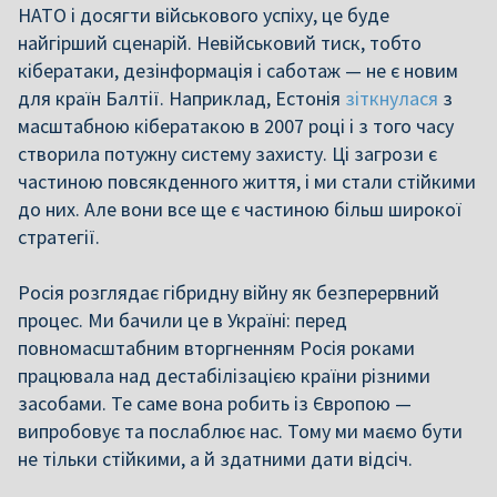
НАТО і досягти військового успіху, це буде
найгірший сценарій. Невійськовий тиск, тобто
кібератаки, дезінформація і саботаж — не є новим
для країн Балтії. Наприклад, Естонія
зіткнулася
з
масштабною кібератакою в 2007 році і з того часу
створила потужну систему захисту. Ці загрози є
частиною повсякденного життя, і ми стали стійкими
до них. Але вони все ще є частиною більш широкої
стратегії.
Росія розглядає гібридну війну як безперервний
процес. Ми бачили це в Україні: перед
повномасштабним вторгненням Росія роками
працювала над дестабілізацією країни різними
засобами. Те саме вона робить із Європою —
випробовує та послаблює нас. Тому ми маємо бути
не тільки стійкими, а й здатними дати відсіч.