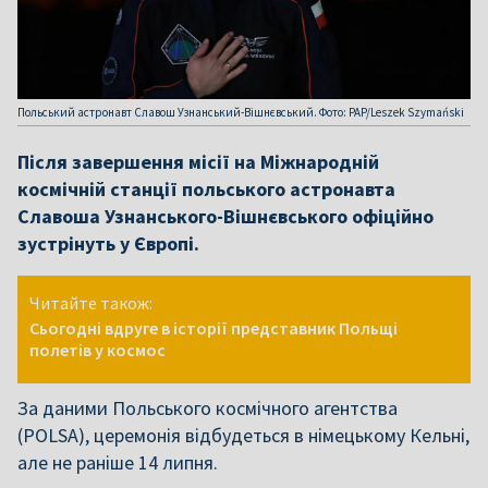
Польський астронавт Славош Узнанський-Вішнєвський. Фото: PAP/Leszek Szymański
Після завершення місії на Міжнародній
космічній станції польського астронавта
Славоша Узнанського-Вішнєвського офіційно
зустрінуть у Європі.
Читайте також:
Сьогодні вдруге в історії представник Польщі
полетів у космос
За даними Польського космічного агентства
(POLSA), церемонія відбудеться в німецькому Кельні,
але не раніше 14 липня.