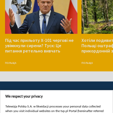
Під час прильоту Х-101 чергові не
Хотіли подивит
увімкнули сирени? Туск: Це
Польщі оштрафу
питання ретельно вивчать
прикордонній з
ПОЛЬЩА
ПОЛЬЩА
We respect your privacy
Telewizja Polska S.A. w likwidacji processes your personal data collected
when you visit individual websites on the tvp.pl Portal (hereinafter referred