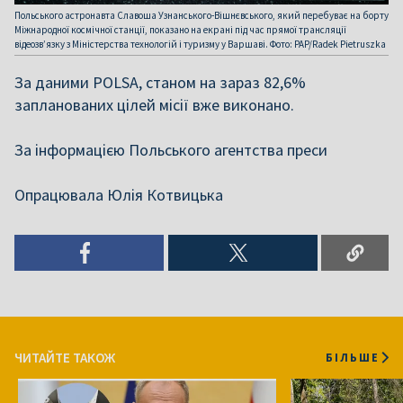
Польського астронавта Славоша Узнанського-Вішнєвського, який перебуває на борту
Міжнародної космічної станції, показано на екрані під час прямої трансляції
відеозв’язку з Міністерства технологій і туризму у Варшаві. Фото: PAP/Radek Pietruszka
За даними POLSA, станом на зараз 82,6%
запланованих цілей місії вже виконано.
За інформацією Польського агентства преси
Опрацювала Юлія Котвицька
ЧИТАЙТЕ ТАКОЖ
БІЛЬШЕ