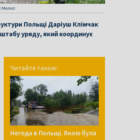
rz Momot
труктури Польщі Даріуш Клімчак
о штабу уряду, який координує
Читайте також:
Негода в Польщі. Якою була