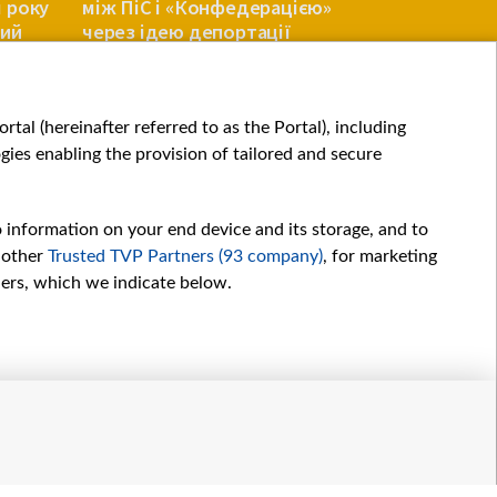
я року
між ПіС і «Конфедерацією»
Що відбув
кий
через ідею депортації
українців
ПОЛЬЩА
ПОЛЬЩА
tal (hereinafter referred to as the Portal), including
ies enabling the provision of tailored and secure
o information on your end device and its storage, and to
 other
Trusted TVP Partners (93 company)
, for marketing
hers, which we indicate below.
Обробка даних
іалів