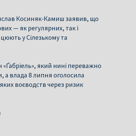
ислав Косиняк-Камиш заявив, що
ових — як регулярних, так і
цюють у Сілезькому та
 «Ґабріель», який нині переважно
, а влада 8 липня оголосила
яких воєводств через ризик
и