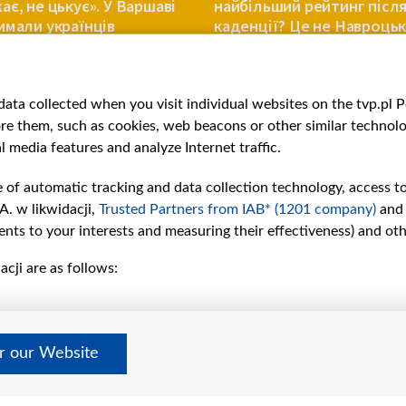
ає, не цькує». У Варшаві
найбільший рейтинг післ
имали українців
каденції? Це не Навроць
ПОЛЬЩА
ata collected when you visit individual websites on the tvp.pl Por
re them, such as cookies, web beacons or other similar technolog
l media features and analyze Internet traffic.
e of automatic tracking and data collection technology, access t
A. w likwidacji,
Trusted Partners from IAB* (1201 company)
and
nts to your interests and measuring their effectiveness) and ot
cji are as follows:
рії
Slawa.tv
и
Про нас
Контакти
дно
Правила використання матер
er our Website