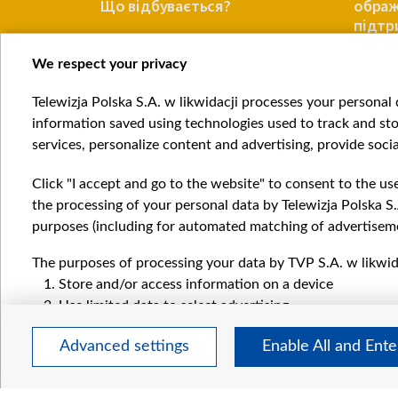
ацією»
Що відбувається?
ображ
ії
підтр
We respect your privacy
ПОЛЬЩА
ПОЛЬЩА
Telewizja Polska S.A. w likwidacji processes your personal d
Item
information saved using technologies used to track and sto
1
services, personalize content and advertising, provide socia
of
4
Click "I accept and go to the website" to consent to the us
the processing of your personal data by Telewizja Polska S.
purposes (including for automated matching of advertiseme
The purposes of processing your data by TVP S.A. w likwida
Катего
Store and/or access information on a device
Новин
Use limited data to select advertising
Війна
Create profiles for personalised advertising
Докла
Advanced settings
Enable All and Ent
Use profiles to select personalised advertising
Погляд
Create profiles to personalise content
Цікаво
Use profiles to select personalised content