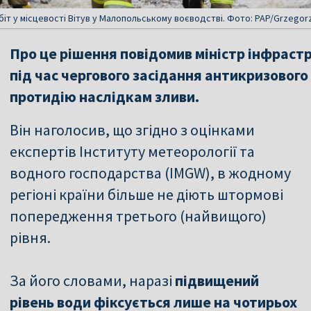
іт у місцевості Вітув у Малопольському воєводстві. Фото: PAP/Grzego
Про це рішення повідомив міністр інфрас
під час чергового засідання антикризовог
протидію наслідкам зливи.
Він наголосив, що згідно з оцінками
експертів Інституту метеорології та
водного господарства (IMGW), в жодному
регіоні країни більше не діють штормові
попередження третього (найвищого)
рівня.
За його словами, наразі
підвищений
рівень води фіксується лише на чотирьох