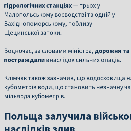
гідрологічних станціях
— трьох у
Малопольському воєводстві та одній у
Західнопоморському, поблизу
Щецинської затоки.
Водночас, за словами міністра,
дорожня та 
постраждали
внаслідок сильних опадів.
Клімчак також зазначив, що водосховища н
кубометрів води, що становить незначну час
мільярда кубометрів.
Польща залучила військов
наслідків злив