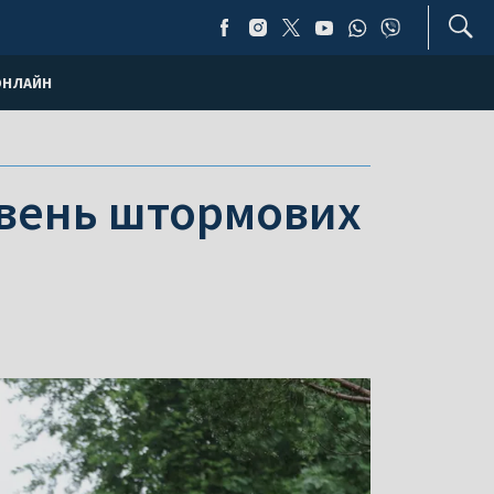
ОНЛАЙН
івень штормових