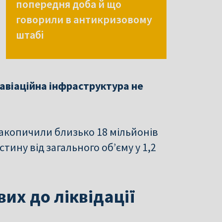
попередня доба й що
говорили в антикризовому
штабі
авіаційна інфраструктура не
акопичили близько 18 мільйонів
тину від загального об’єму у 1,2
их до ліквідації