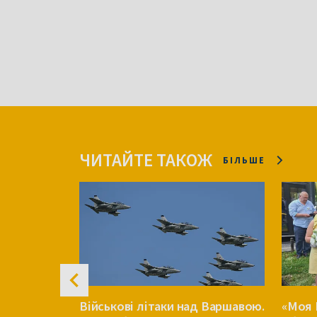
ЧИТАЙТЕ ТАКОЖ
БІЛЬШЕ
перечка
Військові літаки над Варшавою.
«Моя 