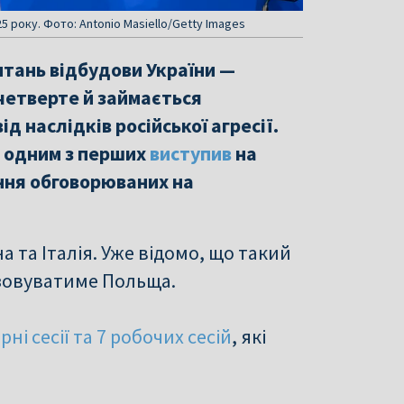
 року. Фото: Antonio Masiello/Getty Images
итань відбудови України —
четверте й займається
 наслідків російської агресії.
 одним з перших
виступив
на
ення обговорюваних на
 та Італія. Уже відомо, що такий
ізовуватиме Польща.
рні сесії та 7 робочих сесій
, які