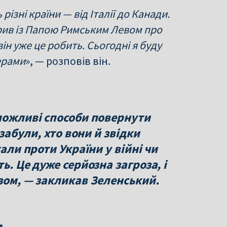
різні країни — від Італії до Канади.
орив із Папою Римським Левом про
він уже це робить. Сьогодні я буду
ерами
», — розповів він.
 можливі способи повернути
 забули, хто вони й звідки
тали проти України у війні чи
ь. Це дуже серйозна загроза, і
зом, — закликав Зеленський.