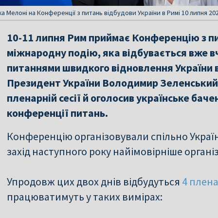
елоні на Конференції з питань відбудови України в Римі 10 липня 2025
10-11 липня Рим приймає Конференцію з п
міжнародну подію, яка відбувається вже в
питаннями швидкого відновлення України від
Президент України Володимир Зеленський
пленарній сесії й оголосив українське бач
конференції питань.
Конференцію організовували спільно Україна
захід наступного року найімовірніше орган
Упродовж цих двох днів відбудуться
4 плена
працюватимуть у таких вимірах: