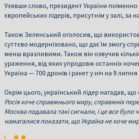
Узявши слово, президент України поіменно
європейських лідерів, присутнім у залі, за н
Також Зеленський оголосив, що використов
суттєво модернізовано, що дає їм змогу сп
менш вразливими. Також він озвучив кількі
ураження, від яких упродовж останніх ноче
Україна — 700 дронів і ракет у ніч на 9 липня 
Окрім цього, український лідер нагадав, що 
Росія хоче справжнього миру, справжніх пер
Москва подавала такі сигнали, і це все було
намагалися показати, що Україна не хоче ми