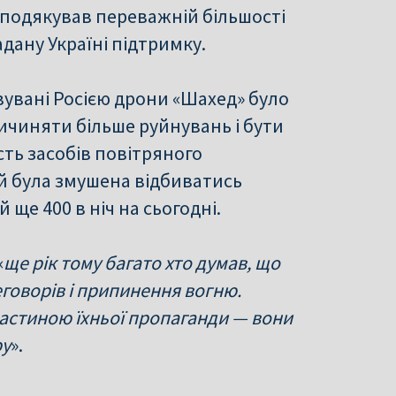
 подякував переважній більшості
адану Україні підтримку.
увані Росією дрони «Шахед» було
ричиняти більше руйнувань і бути
сть засобів повітряного
й була змушена відбиватись
й ще 400 в ніч на сьогодні.
«
ще рік тому багато хто думав, що
еговорів і припинення вогню.
 частиною їхньої пропаганди — вони
ру
».