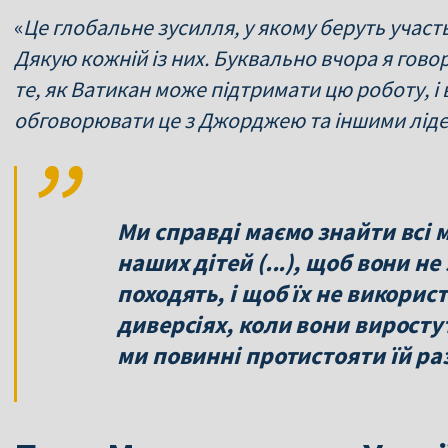
«
Це глобальне зусилля, у якому беруть участь 
Дякую кожній із них. Буквально вчора я гов
те, як Ватикан може підтримати цю роботу, і 
обговорювати це з Джорджею та іншими лід
Ми справді маємо знайти всі
наших дітей (...), щоб вони не
походять, і щоб їх не викорис
диверсіях, коли вони виростут
ми повинні протистояти їй ра