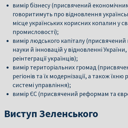
вимір бізнесу (присвячений економічни
говоритимуть про відновлення українськ
місце українських корисних копалин у св
промисловості);
вимір людського капіталу (присвячений 
науки й інновацій у відновленні Україн
реінтеграції українців);
вимір територіальних громад (присвяче
регіонів та їх модернізації, а також їхн
системі управління);
вимір ЄС (присвячений реформам та євро
Виступ Зеленського