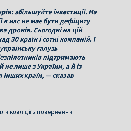
рів: збільшуйте інвестиції. На
ї в нас не має бути дефіциту
 дронів. Сьогодні на цій
д 30 країн і сотні компаній. І
 українську галузь
безпілотників підтримають
й не лише з України, а й із
 інших країн, — сказав
ля коаліції з повернення