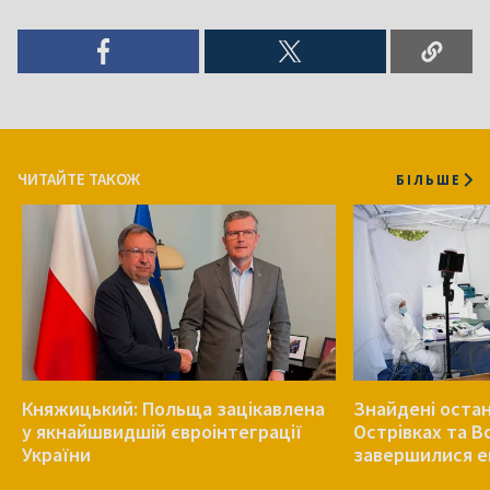
ЧИТАЙТЕ ТАКОЖ
БІЛЬШЕ
Княжицький: Польща зацікавлена
Знайдені остан
у якнайшвидшій євроінтеграції
Острівках та В
України
завершилися е