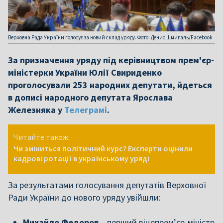
Верховна Рада України голосує за новий склад уряду. Фото: Денис Шмигаль/Facebook
За призначення уряду під керівництвом прем'єр-
міністерки України Юлії Свириденко
проголосували 253 народних депутати, йдеться
в дописі народного депутата Ярослава
Железняка у
Телеграмі
.
Читайте також:
Чи зміниться політичний курс? Експерти оцінили
кадрові ротації в українському уряді
За результатами голосування депутатів Верховної
Ради України до нового уряду увійшли:
Михайло Федоров
– перший віцепрем’єр-міністр