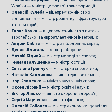
України — міністр цифрової трансформації;
Олексій Кулеба
– віцепрем’єр-міністр з
відновлення — міністр розвитку інфраструктури
та територій;
Тарас Качка
— віцепрем'єр-міністр з питань
європейської та євроатлантичної інтеграції;
Андрій Сибіга
— міністр закордонних справ;
Денис Шмигаль
— міністр оборони;
Матвій Бідний
— міністр молоді та спорту;
Герман Галущенко
— міністр юстиції;
Світлана Гринчук
— міністерка енергетики;
Наталія Калмикова
— міністерка ветеранів;
Ігор Клименко
— міністр внутрішніх справ;
Оксен Лісовий
— міністр освіти і науки;
Віктор Ляшко
— міністр охорони здоров’я;
Сергій Марченко
— міністр фінансів;
Олексій Соболєв
— міністр економіки, довкілля