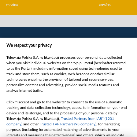
УКРАЇНА
УКРАЇНА
We respect your privacy
Telewizja Polska S.A. w likwidacji processes your personal data collected
when you visit individual websites on the tvp.pl Portal (hereinafter referred
to as the Portal), including information saved using technologies used to
Категорії
track and store them, such as cookies, web beacons or other similar
technologies enabling the provision of tailored and secure services,
Новини
personalize content and advertising, provide social media features and
analyze Internet traffic.
Війна
Докладно
Click "I accept and go to the website" to consent to the use of automatic
tracking and data collection technology, access to information on your end
Погляд
device and its storage, and to the processing of your personal data by
Цікаво
Telewizja Polska S.A. w likwidacji,
Trusted Partners from IAB* (1201
company)
and other
Trusted TVP Partners (93 company)
, for marketing
Slawa.tv
purposes (including for automated matching of advertisements to your
Про нас
interests and measuring their effectiveness) and others, which we indicate