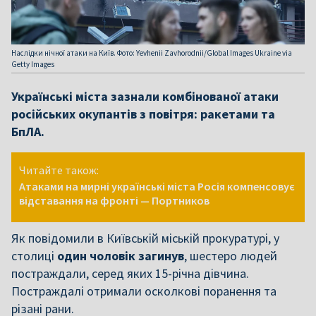
Наслідки нічної атаки на Київ. Фото: Yevhenii Zavhorodnii/Global Images Ukraine via
Getty Images
Українські міста зазнали комбінованої атаки
російських окупантів з повітря: ракетами та
БпЛА.
Читайте також:
Атаками на мирні українські міста Росія компенсовує
відставання на фронті — Портников
Як повідомили в Київській міській прокуратурі, у
столиці
один чоловік загинув
, шестеро людей
постраждали, серед яких 15-річна дівчина.
Постраждалі отримали осколкові поранення та
різані рани.