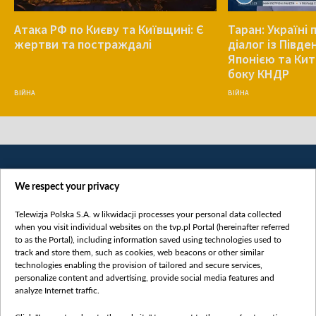
Атака РФ по Києву та Київщині: Є
Таран: Україні
жертви та постраждалі
діалог із Півд
Японією та Кит
боку КНДР
ВІЙНА
ВІЙНА
We respect your privacy
Telewizja Polska S.A. w likwidacji processes your personal data collected
when you visit individual websites on the tvp.pl Portal (hereinafter referred
to as the Portal), including information saved using technologies used to
Категорії
track and store them, such as cookies, web beacons or other similar
technologies enabling the provision of tailored and secure services,
Новини
personalize content and advertising, provide social media features and
analyze Internet traffic.
Війна
Докладно