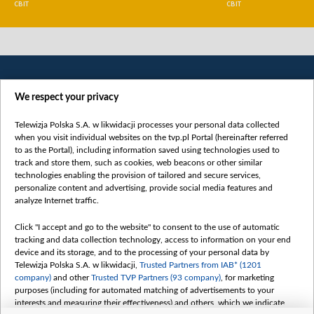
СВІТ
СВІТ
We respect your privacy
Telewizja Polska S.A. w likwidacji processes your personal data collected
when you visit individual websites on the tvp.pl Portal (hereinafter referred
to as the Portal), including information saved using technologies used to
Категорії
track and store them, such as cookies, web beacons or other similar
technologies enabling the provision of tailored and secure services,
Новини
personalize content and advertising, provide social media features and
analyze Internet traffic.
Війна
Докладно
Click "I accept and go to the website" to consent to the use of automatic
tracking and data collection technology, access to information on your end
Погляд
device and its storage, and to the processing of your personal data by
Цікаво
Telewizja Polska S.A. w likwidacji,
Trusted Partners from IAB* (1201
company)
and other
Trusted TVP Partners (93 company)
, for marketing
Slawa.tv
purposes (including for automated matching of advertisements to your
Про нас
interests and measuring their effectiveness) and others, which we indicate