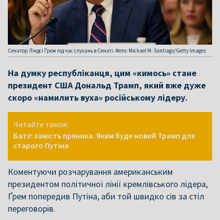
Сенатор Ліндсі Ґрем під час слухань в Сенаті. Фото: Michael M. Santiago/Getty Images
На думку республіканця, цим «кимось» стане
президент США Дональд Трамп, який вже дуже
скоро «намилить вуха» російському лідеру.
Читайте також:
Батіг замість пряника. Яким буде новий Трамп для
старого Путіна
Коментуючи розчарування американським
президентом політичної лінії кремлівського лідера,
Ґрем попередив Путіна, аби той швидко сів за стіл
переговорів.