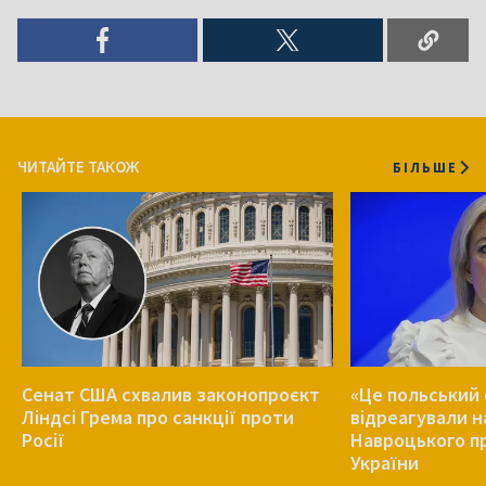
ЧИТАЙТЕ ТАКОЖ
БІЛЬШЕ
Сенат США схвалив законопроєкт
«Це польський 
Ліндсі Грема про санкції проти
відреагували н
Росії
Навроцького п
України