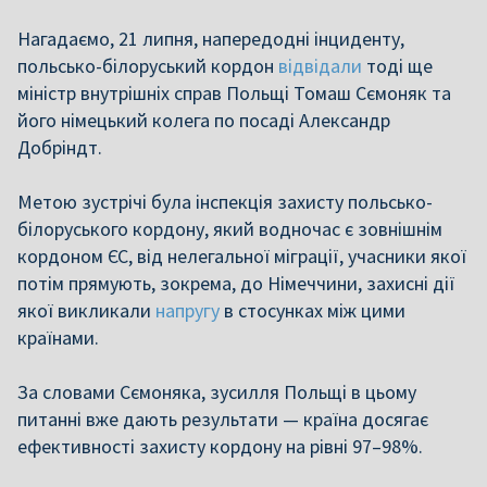
Нагадаємо, 21 липня, напередодні інциденту,
польсько-білоруський кордон
відвідали
тоді ще
міністр внутрішніх справ Польщі Томаш Сємоняк та
його німецький колега по посаді Александр
Добріндт.
Метою зустрічі була інспекція захисту польсько-
білоруського кордону, який водночас є зовнішнім
кордоном ЄС, від нелегальної міграції, учасники якої
потім прямують, зокрема, до Німеччини, захисні дії
якої викликали
напругу
в стосунках між цими
країнами.
За словами Сємоняка, зусилля Польщі в цьому
питанні вже дають результати — країна досягає
ефективності захисту кордону на рівні 97–98%.