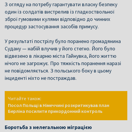
З огляду на потребу гарантувати власну безпеку
один із солдатів вистрелив із гладкоствольної
зброї гумовими кулями відповідно до чинних
процедур застосування засобів примусу.
У результаті пострілу було поранено громадянина
Судану — набій влучив у його стегно. Його було
відвезено в лікарню міста Гайнувка, його життю
нічого не загрожує. Про тяжкість поранення наразі
не повідомляється. З польського боку в цьому
інциденті ніхто не постраждав.
Читайте також:
Посол Польщі в Німеччині розкритикував план
Берліна посилити прикордонний контроль
Боротьба з нелегальною міграцією