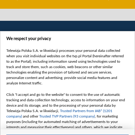
We respect your privacy
Telewizja Polska S.A. w likwidacji processes your personal data collected
when you visit individual websites on the tvp.pl Portal (hereinafter referred
to as the Portal), including information saved using technologies used to
Категорії
track and store them, such as cookies, web beacons or other similar
technologies enabling the provision of tailored and secure services,
Новини
personalize content and advertising, provide social media features and
analyze Internet traffic.
Війна
Докладно
Click "I accept and go to the website" to consent to the use of automatic
tracking and data collection technology, access to information on your end
Погляд
device and its storage, and to the processing of your personal data by
Цікаво
Telewizja Polska S.A. w likwidacji,
Trusted Partners from IAB* (1201
company)
and other
Trusted TVP Partners (93 company)
, for marketing
Slawa.tv
purposes (including for automated matching of advertisements to your
Про нас
interests and measuring their effectiveness) and others, which we indicate
below.