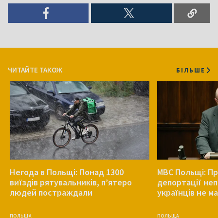
ЧИТАЙТЕ ТАКОЖ
БІЛЬШЕ
Негода в Польщі: Понад 1300
МВС Польщі: Пр
виїздів рятувальників, п’ятеро
депортації не
людей постраждали
українців не ма
ПОЛЬЩА
ПОЛЬЩА