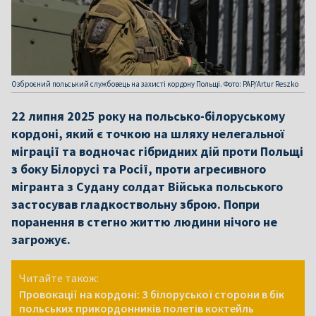
Озброєний польський службовець на захисті кордону Польщі. Фото: PAP/Artur Reszko
22 липня 2025 року на польсько-білоруському
кордоні, який є точкою на шляху нелегальної
міграції та водночас гібридних дій проти Польщі
з боку Білорусі та Росії, проти агресивного
мігранта з Судану солдат Війська польського
застосував гладкоствольну зброю. Попри
поранення в стегно життю людини нічого не
загрожує.
Читайте також:
Провокації на кордоні: З білоруської сторони в бік
польських прикордонників полетів коктейль